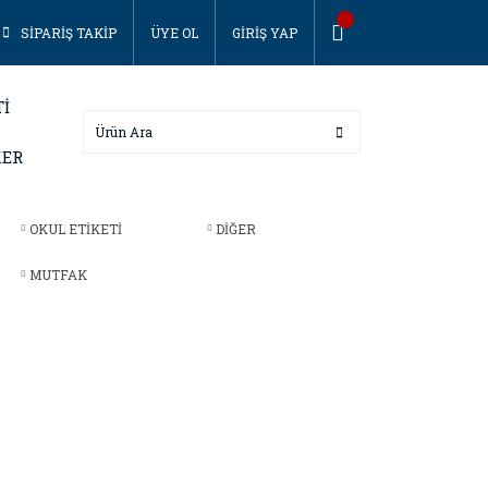
SİPARİŞ TAKİP
ÜYE OL
GİRİŞ YAP
Tİ
KER
OKUL ETİKETİ
DİĞER
MUTFAK