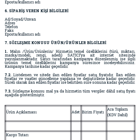
Eposta/kullanıcı adı
6. SİPARİŞ VEREN KİŞİ BİLGİLERİ
Ad/Soyad/Unvan
Adres
Telefon
Faks
Eposta/kullanıcı adı
7. SÖZLEŞME KONUSU ÜRÜN/ÜRÜNLER BİLGİLERİ
1.
Malın /Ürün/Ürünlerin/ Hizmetin temel özelliklerini (türü, miktarı,
marka/modeli, rengi, adedi) SATICI’ya ait internet sitesinde
yayınlanmaktadır. Satıcı tarafından kampanya düzenlenmiş ise ilgili
ürünün temel özelliklerini kampanya süresince inceleyebilirsiniz.
Kampanya tarihine kadar geçerlidir.
7.2.
Listelenen ve sitede ilan edilen fiyatlar satış fiyatıdır. İlan edilen
fiyatlar ve vaatler güncelleme yapılana ve değiştirilene kadar geçerlidir.
Süreli olarak ilan edilen fiyatlar ise belirtilen süre sonuna kadar geçerlidir.
7.3.
Sözleşme konusu mal ya da hizmetin tüm vergiler dâhil satış fiyatı
aşağıda gösterilmiştir.
Ara Toplam
Ürün Açıklaması
Adet
Birim Fiyatı
(KDV Dahil)
Kargo Tutarı