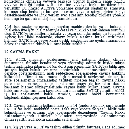
kontrolünde olmayan ve/veya başkaca üçüncü kişilerin sahip olduğu
ve/veya işlettiği başka web sitelerine ve/veya başka içeriklere link
verilebilir. Bu linkler ALICI’ya yönlenme kolaylığı sağlamak amacıyla
konmuş olup herhangi bir web sitesini veya o siteyi işleten kişiyi
desteklememekte ve Link verilen web sitesinin içerdiği bilgilere yönelik
herhangi bir garanti niteliği taşımamaktadır.
9.16.
İşbu sözleşme içerisinde sayılan maddelerden bir ya da birkaçını
ihlal eden üye işbu ihlal nedeniyle cezai ve hukuki olarak şahsen sorumlu
olup, SATICI’yı bu ihlallerin hukuki ve cezai sonuçlarından ari tutacaktır.
Ayrıca; işbu ihlal nedeniyle, olayın hukuk alanına intikal ettirilmesi
halinde, SATICI’nın üyeye karşı üyelik sözleşmesine uyulmamasından
dolayı tazminat talebinde bulunma hakkı saklıdır.
10. CAYMA HAKKI
10.1.
ALICI; mesafeli sözleşmenin mal satışına ilişkin olması
durumunda, ürünün kendisine veya gösterdiği adresteki kişi/kuruluşa
teslim tarihinden itibaren 14 (on dört) gün içerisinde, SATICI’ya bildirmek
şartıyla hiçbir hukuki ve cezai sorumluluk üstlenmeksizin ve hiçbir
gerekçe göstermeksizin malı reddederek sözleşmeden cayma hakkını
kullanabilir. Hizmet sunumuna ilişkin mesafeli sözleşmelerde ise, bu
süre sözleşmenin imzalandığı tarihten itibaren başlar. Cayma hakkı
süresi sona ermeden önce, tüketicinin onayı ile hizmetin ifasına
başlanan hizmet sözleşmelerinde cayma hakkı kullanılamaz. Cayma
hakkının kullanımından kaynaklanan masraflar SATICI’ ya aittir. ALICI,
iş bu sözleşmeyi kabul etmekle, cayma hakkı konusunda
bilgilendirildiğini peşinen kabul eder.
10.2.
Cayma hakkının kullanılması için 14 (ondört) günlük süre içinde
SATICI' ya iadeli taahhütlü posta, faks veya eposta ile yazılı bildirimde
bulunulması ve ürünün işbu sözleşmede düzenlenen "Cayma Hakkı
Kullanılamayacak Ürünler" hükümleri çerçevesinde kullanılmamış
olması şarttır. Bu hakkın kullanılması halinde,
a)
3. kişiye veya ALICI’ ya teslim edilen ürünün faturası, (İade edilmek