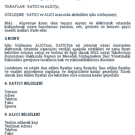
TARAFLAR : SATICI ve ALICI’yı,
SÖZLEŞME : SATICI ve ALICI arasında akdedilen işbu sözleşmeyi,
MAL : Alışverişe konu olan taşınır eşyayı ve elektronik ortamda
kullanılmak üzere hazırlanan yazılım, ses, görüntü ve benzeri gayri
maddi malları ifade eder.
3.KONU
İşbu Sözleşme, ALICI’nın, SATICI’ya ait internet sitesi üzerinden
elektronik ortamda siparişini verdiği aşağıda nitelikleri ve satış fiyatı
belirtilen ürünün satışı ve teslimi ile ilgili olarak 6502 sayılı Tüketicinin
Korunması Hakkında Kanun ve Mesafeli Sözleşmelere Dair Yönetmelik
hükümleri gereğince tarafların hak ve yükümlülüklerini düzenler.
Listelenen ve sitede ilan edilen fiyatlar satış fiyatıdır. İlan edilen fiyatlar
ve vaatler güncelleme yapılana ve değiştirilene kadar geçerlidir. Süreli
olarak ilan edilen fiyatlar ise belirtilen süre sonuna kadar geçerlidir.
4. SATICI BİLGİLERİ
Ünvanı
Adres
Telefon
Faks
Eposta
5. ALICI BİLGİLERİ
Teslim edilecek kişi
Teslimat Adresi
Telefon
Faks