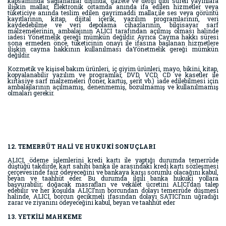
kapsamında sağlananlar dışında, gazete ve dergi gibi süreli yayınlara
ilişkin mallar, Elektronik ortamda anında ifa edilen hizmetler veya
tüketiciye anında teslim edilen gayrimaddi mallar,ile ses veya görüntü
kayıtlarının, kitap, dijital içerik, yazılım programlarının, veri
kaydedebilme ve veri depolama cihazlarının, bilgisayar sarf
malzemelerinin, ambalajının ALICI tarafından açılmış olması halinde
iadesi Yönetmelik gereği mümkün değildir. Ayrıca Cayma hakkı süresi
sona ermeden önce, tüketicinin onayı ile ifasına başlanan hizmetlere
ilişkin cayma hakkının kullanılması daYönetmelik gereği mümkün
değildir.
Kozmetik ve kişisel bakım ürünleri, iç giyim ürünleri, mayo, bikini, kitap,
kopyalanabilir yazılım ve programlar, DVD, VCD, CD ve kasetler ile
kırtasiye sarf malzemeleri (toner, kartuş, şerit vb.) iade edilebilmesi için
ambalajlarının açılmamış, denenmemiş, bozulmamış ve kullanılmamış
olmaları gerekir.
12. TEMERRÜT HALİ VE HUKUKİ SONUÇLARI
ALICI, ödeme işlemlerini kredi kartı ile yaptığı durumda temerrüde
düştüğü takdirde, kart sahibi banka ile arasındaki kredi kartı sözleşmesi
çerçevesinde faiz ödeyeceğini ve bankaya karşı sorumlu olacağını kabul,
beyan ve taahhüt eder. Bu durumda ilgili banka hukuki yollara
başvurabilir; doğacak masrafları ve vekâlet ücretini ALICI’dan talep
edebilir ve her koşulda ALICI’nın borcundan dolayı temerrüde düşmesi
halinde, ALICI, borcun gecikmeli ifasından dolayı SATICI’nın uğradığı
zarar ve ziyanını ödeyeceğini kabul, beyan ve taahhüt eder
13. YETKİLİ MAHKEME