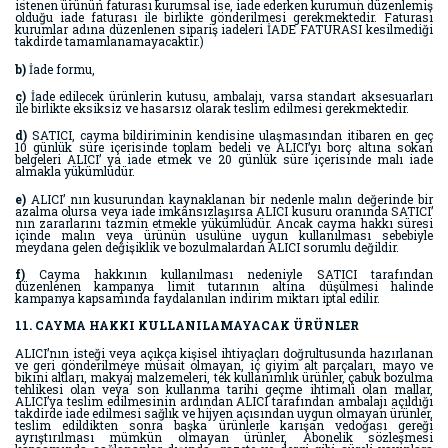
istenen ürünün faturası kurumsal ise, iade ederken kurumun düzenlemiş
olduğu iade faturası ile birlikte gönderilmesi gerekmektedir. Faturası
kurumlar adına düzenlenen sipariş iadeleri İADE FATURASI kesilmediği
takdirde tamamlanamayacaktır.)
b)
İade formu,
c)
İade edilecek ürünlerin kutusu, ambalajı, varsa standart aksesuarları
ile birlikte eksiksiz ve hasarsız olarak teslim edilmesi gerekmektedir.
d)
SATICI, cayma bildiriminin kendisine ulaşmasından itibaren en geç
10 günlük süre içerisinde toplam bedeli ve ALICI’yı borç altına sokan
belgeleri ALICI’ ya iade etmek ve 20 günlük süre içerisinde malı iade
almakla yükümlüdür.
e)
ALICI’ nın kusurundan kaynaklanan bir nedenle malın değerinde bir
azalma olursa veya iade imkânsızlaşırsa ALICI kusuru oranında SATICI’
nın zararlarını tazmin etmekle yükümlüdür. Ancak cayma hakkı süresi
içinde malın veya ürünün usulüne uygun kullanılması sebebiyle
meydana gelen değişiklik ve bozulmalardan ALICI sorumlu değildir.
f)
Cayma hakkının kullanılması nedeniyle SATICI tarafından
düzenlenen kampanya limit tutarının altına düşülmesi halinde
kampanya kapsamında faydalanılan indirim miktarı iptal edilir.
11. CAYMA HAKKI KULLANILAMAYACAK ÜRÜNLER
ALICI’nın isteği veya açıkça kişisel ihtiyaçları doğrultusunda hazırlanan
ve geri gönderilmeye müsait olmayan, iç giyim alt parçaları, mayo ve
bikini altları, makyaj malzemeleri, tek kullanımlık ürünler, çabuk bozulma
tehlikesi olan veya son kullanma tarihi geçme ihtimali olan mallar,
ALICI’ya teslim edilmesinin ardından ALICI tarafından ambalajı açıldığı
takdirde iade edilmesi sağlık ve hijyen açısından uygun olmayan ürünler,
teslim edildikten sonra başka ürünlerle karışan vedoğası gereği
ayrıştırılması mümkün olmayan ürünler, Abonelik sözleşmesi