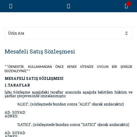
Mesafeli Satış Sözleşmesi
**ÖRNEKTİR. KULLANMADAN ÖNCE KENDİ SİTENİZE UYGUN BİR ŞEKİLDE
DÜZENLEYİNİZ**
MESAFELİ SATIŞ SÖZLEŞMESİ
1.TARAFLAR
İşbu Sözleşme aşağıdaki taraflar arasında aşağıda belirtilen hüküm ve
şartlar çerçevesinde imzalanmıştır.
‘ALICI’ ; (sözleşmede bundan sonra "ALICI" olarak anılacaktır)
AD- SOYAD:
ADRES:
‘SATICI’ ; (sözleşmede bundan sonra "SATICI" olarak anılacaktır)
AD- SOYAD:
ADRES: