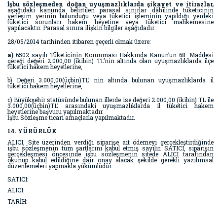
İşbu sözleşmeden doğan uyuşmazlıklarda şikayet ve itirazlar,
aşağıdaki kanunda belirtilen parasal sınırlar dâhilinde tüketicinin
yerleşim yerinin bulunduğu veya tüketici işleminin yapıldığı yerdeki
tüketici sorunları hakem heyetine veya tüketici mahkemesine
yapılacaktır. Parasal sınıra ilişkin bilgiler aşağıdadır:
28/05/2014 tarihinden itibaren geçerli olmak üzere:
a)
6502 sayılı Tüketicinin Korunması Hakkında Kanun’un 68. Maddesi
gereği değeri 2.000,00 (ikibin) TL’nin altında olan uyuşmazlıklarda ilçe
tüketici hakem heyetlerine,
b) Değeri 3.000,00(üçbin)TL’ nin altında bulunan uyuşmazlıklarda il
tüketici hakem heyetlerine,
c) Büyükşehir statüsünde bulunan illerde ise değeri 2.000,00 (ikibin) TL ile
3.000,00(üçbin)TL’ arasındaki uyuşmazlıklarda il tüketici hakem
heyetlerine başvuru yapılmaktadır.
İşbu Sözleşme ticari amaçlarla yapılmaktadır.
14. YÜRÜRLÜK
ALICI, Site üzerinden verdiği siparişe ait ödemeyi gerçekleştirdiğinde
işbu sözleşmenin tüm şartlarını kabul etmiş sayılır. SATICI, siparişin
gerçekleşmesi öncesinde işbu sözleşmenin sitede ALICI tarafından
okunup kabul edildiğine dair onay alacak şekilde gerekli yazılımsal
düzenlemeleri yapmakla yükümlüdür.
SATICI:
ALICI:
TARİH: