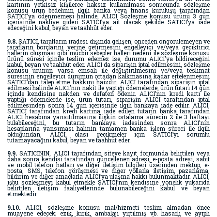
kartının yetkisiz kişilerce haksız kullanılması sonucunda sözleşme
konusu ürün bedelinin ilgili banka veya finans kuruluşu tarafından
SATICI'ya ödenmemesi halinde, ALICI Sözleşme konusu ürünü 3 gün
içerisinde nakliye gideri SATICI’ya ait olacak şekilde SATICI’ya iade
edeceğini kabul, beyan ve taahhüt eder.
9.8.
SATICI, tarafların iradesi dışında gelişen, önceden öngörülemeyen ve
tarafların borçlarını yerine getirmesini engelleyici ve/veya geciktirici
hallerin oluşması gibi mücbir sebepler halleri nedeni ile sözleşme konusu
ürünü süresi içinde teslim edemez ise, durumu ALICI'ya bildireceğini
kabul, beyan ve taahhüt eder. ALICI da siparişin iptal edilmesini, sözleşme
konusu ürünün varsa emsali ile değiştirilmesini ve/veya teslimat
süresinin engelleyici durumun ortadan kalkmasına kadar ertelenmesini
SATICI’dan talep etme hakkını haizdir. ALICI tarafından siparişin iptal
edilmesi halinde ALICI’nın nakit ile yaptığı ödemelerde, ürün tutarı 14 gün
içinde kendisine nakden ve defaten ödenir. ALICI’nın kredi kartı ile
yaptığı ödemelerde ise, ürün tutarı, siparişin ALICI tarafından iptal
edilmesinden sonra 14 gün içerisinde ilgili bankaya iade edilir. ALICI,
SATICI tarafından kredi kartına iade edilen tutarın banka tarafından
ALICI hesabına yansıtılmasına ilişkin ortalama sürecin 2 ile 3 haftayı
bulabileceğini, bu tutarın bankaya iadesinden sonra ALICI’nın
hesaplarına yansıması halinin tamamen banka işlem süreci ile ilgili
olduğundan, ALICI, olası gecikmeler için SATICI’yı sorumlu
tutamayacağını kabul, beyan ve taahhüt eder.
9.9.
SATICININ, ALICI tarafından siteye kayıt formunda belirtilen veya
daha sonra kendisi tarafından güncellenen adresi, e-posta adresi, sabit
ve mobil telefon hatları ve diğer iletişim bilgileri üzerinden mektup, e-
posta, SMS, telefon görüşmesi ve diğer yollarla iletişim, pazarlama,
bildirim ve diğer amaçlarla ALICI’ya ulaşma hakkı bulunmaktadır. ALICI,
işbu sözleşmeyi kabul etmekle SATICI’nın kendisine yönelik yukarıda
belirtilen iletişim faaliyetlerinde bulunabileceğini kabul ve beyan
etmektedir.
9.10.
ALICI, sözleşme konusu mal/hizmeti teslim almadan önce
muayene edecek; ezik, kırık, ambalajı yırtılmış vb. hasarlı ve ayıplı