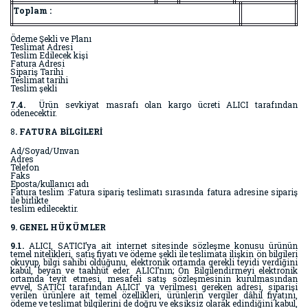
Toplam :
Ödeme Şekli ve Planı
Teslimat Adresi
Teslim Edilecek kişi
Fatura Adresi
Sipariş Tarihi
Teslimat tarihi
Teslim şekli
7.4.
Ürün sevkiyat masrafı olan kargo ücreti ALICI tarafından
ödenecektir.
8
. FATURA BİLGİLERİ
Ad/Soyad/Unvan
Adres
Telefon
Faks
Eposta/kullanıcı adı
Fatura teslim :Fatura sipariş teslimatı sırasında fatura adresine sipariş
ile birlikte
teslim edilecektir.
9. GENEL HÜKÜMLER
9.1.
ALICI, SATICI’ya ait internet sitesinde sözleşme konusu ürünün
temel nitelikleri, satış fiyatı ve ödeme şekli ile teslimata ilişkin ön bilgileri
okuyup, bilgi sahibi olduğunu, elektronik ortamda gerekli teyidi verdiğini
kabul, beyan ve taahhüt eder. ALICI’nın; Ön Bilgilendirmeyi elektronik
ortamda teyit etmesi, mesafeli satış sözleşmesinin kurulmasından
evvel, SATICI tarafından ALICI' ya verilmesi gereken adresi, siparişi
verilen ürünlere ait temel özellikleri, ürünlerin vergiler dâhil fiyatını,
ödeme ve teslimat bilgilerini de doğru ve eksiksiz olarak edindiğini kabul,