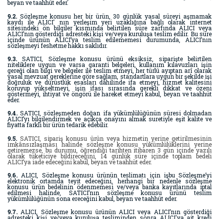
beyan ve taahhüt eder.
9.2.
Sözleşme konusu her bir ürün, 30 günlük yasal süreyi aşmamak
kaydı ile ALICI' nın yerleşim yeri uzaklığına bağlı olarak internet
sitesindeki ön bilgiler kısmında belirtilen süre zarfında ALICI veya
ALICI’nın gösterdiği adresteki kişi ve/veya kuruluşa teslim edilir. Bu süre
içinde ürünün ALICI’ya teslim edilememesi durumunda, ALICI’nın
sözleşmeyi feshetme hakkı saklıdır.
9.3.
SATICI, Sözleşme konusu ürünü eksiksiz, siparişte belirtilen
niteliklere uygun ve varsa garanti belgeleri, kullanım kılavuzları işin
gereği olan bilgi ve belgeler ile teslim etmeyi, her türlü ayıptan arî olarak
yasal mevzuat gereklerine göre sağlam, standartlara uygun bir şekilde işi
doğruluk ve dürüstlük esasları dâhilinde ifa etmeyi, hizmet kalitesini
koruyup yükseltmeyi, işin ifası sırasında gerekli dikkat ve özeni
göstermeyi, ihtiyat ve öngörü ile hareket etmeyi kabul, beyan ve taahhüt
eder.
9.4.
SATICI, sözleşmeden doğan ifa yükümlülüğünün süresi dolmadan
ALICI’yı bilgilendirmek ve açıkça onayını almak suretiyle eşit kalite ve
fiyatta farklı bir ürün tedarik edebilir.
9.5.
SATICI, sipariş konusu ürün veya hizmetin yerine getirilmesinin
imkânsızlaşması halinde sözleşme konusu yükümlülüklerini yerine
getiremezse, bu durumu, öğrendiği tarihten itibaren 3 gün içinde yazılı
olarak tüketiciye bildireceğini, 14 günlük süre içinde toplam bedeli
ALICI’ya iade edeceğini kabul, beyan ve taahhüt eder.
9.6.
ALICI, Sözleşme konusu ürünün teslimatı için işbu Sözleşme’yi
elektronik ortamda teyit edeceğini, herhangi bir nedenle sözleşme
konusu ürün bedelinin ödenmemesi ve/veya banka kayıtlarında iptal
edilmesi halinde, SATICI’nın sözleşme konusu ürünü teslim
yükümlülüğünün sona ereceğini kabul, beyan ve taahhüt eder.
9.7.
ALICI, Sözleşme konusu ürünün ALICI veya ALICI’nın gösterdiği
adresteki kişi ve/veya kuruluşa tesliminden sonra ALICI'ya ait kredi