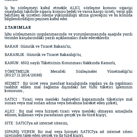
İş bu sözleşmeyi kabul etmekle ALICI, sözleşme konusu siparişi
onayladığı takdirde sipariş konusu bedeli ve varsa kargo ücreti, vergi gibi
belirtilen ek ücretleri ödeme yükümlülüğü altına gireceğini ve bu konuda
bilgilendirildiğini peşinen kabul eder.
2.TANIMLAR
İşbu sözleşmenin uygulanmasında ve yorumlanmasında aşağıda yazılı
terimler karşılarındaki yazılı açıklamaları ifade edeceklerdir.
BAKAN : Gümrük ve Ticaret Bakanı’nı,
BAKANLIK : Gümrük ve Ticaret Bakanlığı’nı,
KANUN : 6502 sayılı Tüketicinin Korunması Hakkında Kanun’u,
YÖNETMELİK : Mesafeli Sözleşmeler Yönetmeliği’ni
(RG:27.11.2014/29188)
HİZMET : Bir ücret veya menfaat karşılığında yapılan ya da yapılması
taahhüt edilen mal sağlama dışındaki her türlü tüketici işleminin
konusunu ,
SATICI : Ticari veya mesleki faaliyetleri kapsamında tüketiciye mal
sunan veya mal sunan adına veya hesabına hareket eden şirketi,
ALICI : Bir mal veya hizmeti ticari veya mesleki olmayan amaçlarla
edinen, kullanan veya yararlanan gerçek ya da tüzel kişiyi,
SİTE : SATICI’ya ait internet sitesini,
SİPARİŞ VEREN: Bir mal veya hizmeti SATICI’ya ait internet sitesi
üzerinden talep eden gerçek ya da tüzel kişiyi,