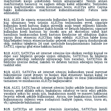
mal/hizmeti kargo şirketinden teslim almayacaktır. Teslim alınan
mal/hizmetin hasarsız ve sağlam olduğu kabul edilecektir. Teslimden
sonra mal/hizmetin özenle korunması borcu, ALICI’ya aittir. Cayma
hakkı kullanılacaksa mal/hizmet kullanılmamalıdır. Fatura iade
edilmelidir.
9.11.
ALICI ile sipariş esnasında kullanılan kredi kartı hamilinin aynı
kişi olmaması veya ürünün ALICI’ya tesliminden evvel, siparişte
kullanılan kredi kartına ilişkin güvenlik açığı tespit edilmesi halinde,
SATICI, kredi kartı hamiline ilişkin kimlik ve iletişim bilgilerini, siparişte
kullanılan kredi kartının bir önceki aya ait ekstresini yahut kart
hamilinin bankasından kredi kartının kendisine ait olduğuna ilişkin
yazıyı ibraz etmesini ALICI’dan talep edebilir. ALICI’nın talebe konu
bilgi/belgeleri temin etmesine kadar geçecek sürede sipariş dondurulacak
olup, mezkur taleplerin 24 saat içerisinde karşılanmaması halinde ise
SATICI, siparişi iptal etme hakkını haizdir.
9.12.
ALICI, SATICI’ya ait internet sitesine üye olurken verdiği kişisel ve
diğer sair bilgilerin gerçeğe uygun olduğunu, SATICI’nın bu bilgilerin
gerçeğe aykırılığı nedeniyle uğrayacağı tüm zararları, SATICI’nın ilk
bildirimi üzerine derhal, nakden ve defaten tazmin edeceğini beyan ve
taahhüt eder.
9.13.
ALICI, SATICI’ya ait internet sitesini kullanırken yasal mevzuat
hükümlerine riayet etmeyi ve bunları ihlal etmemeyi baştan kabul ve
taahhüt eder. Aksi takdirde, doğacak tüm hukuki ve cezai yükümlülükler
tamamen ve münhasıran ALICI’yı bağlayacaktır.
9.14.
ALICI, SATICI’ya ait internet sitesini hiçbir şekilde kamu düzenini
bozucu, genel ahlaka aykırı, başkalarını rahatsız ve taciz edici şekilde,
yasalara aykırı bir amaç için, başkalarının maddi ve manevi haklarına
tecavüz edecek şekilde kullanamaz. Ayrıca, üye başkalarının hizmetleri
kullanmasını önleyici veya zorlaştırıcı faaliyet (spam, virus, truva atı,
vb.) işlemlerde bulunamaz.
9.15.
SATICI’ya ait internet sitesinin üzerinden, SATICI’nın kendi