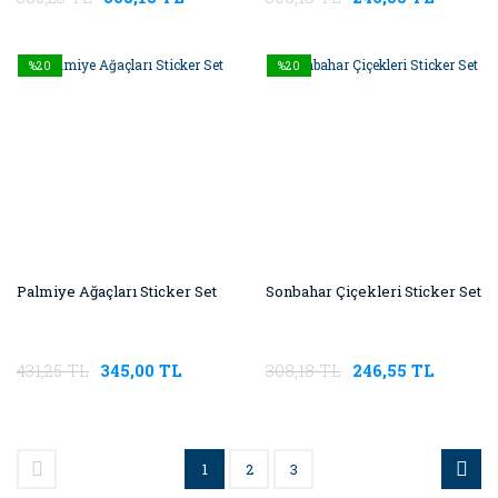
%20
%20
Palmiye Ağaçları Sticker Set
Sonbahar Çiçekleri Sticker Set
431,25 TL
345,00 TL
308,18 TL
246,55 TL
1
2
3