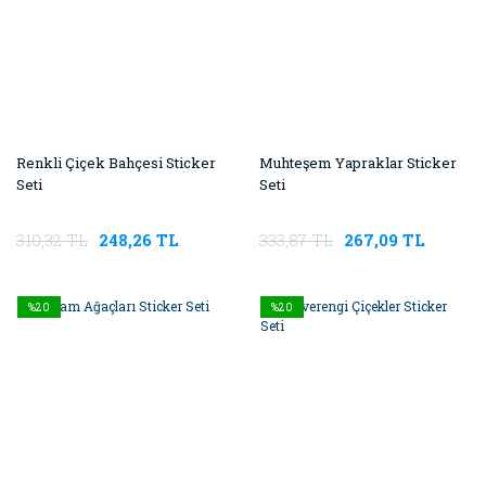
Renkli Çiçek Bahçesi Sticker
Muhteşem Yapraklar Sticker
Seti
Seti
310,32 TL
248,26 TL
333,87 TL
267,09 TL
%20
%20