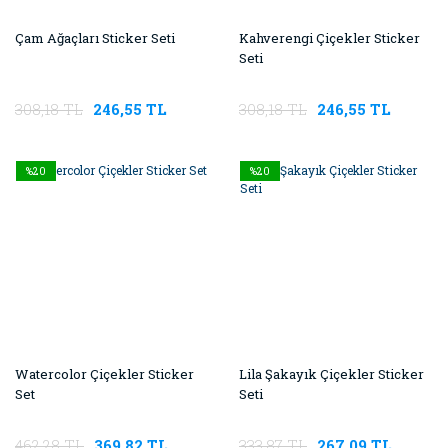
Çam Ağaçları Sticker Seti
Kahverengi Çiçekler Sticker
Seti
308,18 TL
246,55 TL
308,18 TL
246,55 TL
%20
%20
Watercolor Çiçekler Sticker
Lila Şakayık Çiçekler Sticker
Set
Seti
462,28 TL
369,82 TL
333,87 TL
267,09 TL