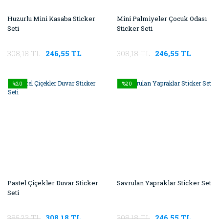
Huzurlu Mini Kasaba Sticker
Mini Palmiyeler Çocuk Odası
Seti
Sticker Seti
308,18 TL
246,55 TL
308,18 TL
246,55 TL
%20
%20
Pastel Çiçekler Duvar Sticker
Savrulan Yapraklar Sticker Set
Seti
385,23 TL
308,18 TL
308,18 TL
246,55 TL