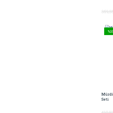
359,5
%2
Mürdü
Seti
410,9