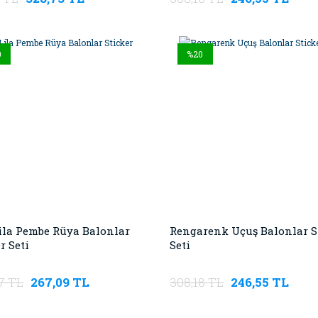
0
%20
Lila Pembe Rüya Balonlar
Rengarenk Uçuş Balonlar S
r Seti
Seti
7 TL
267,09 TL
308,18 TL
246,55 TL