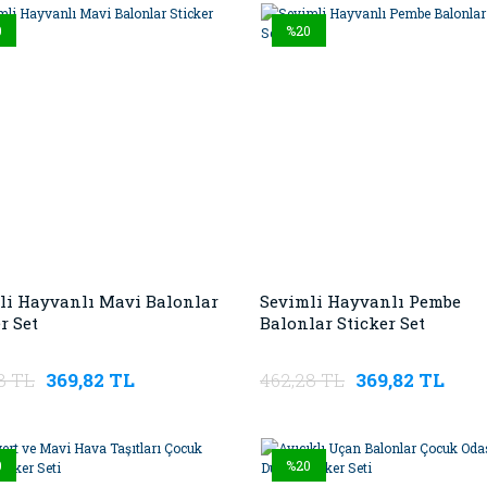
0
%20
li Hayvanlı Mavi Balonlar
Sevimli Hayvanlı Pembe
r Set
Balonlar Sticker Set
8 TL
369,82 TL
462,28 TL
369,82 TL
0
%20