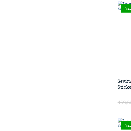
%2
Sevim
Sticke
462,2
%2