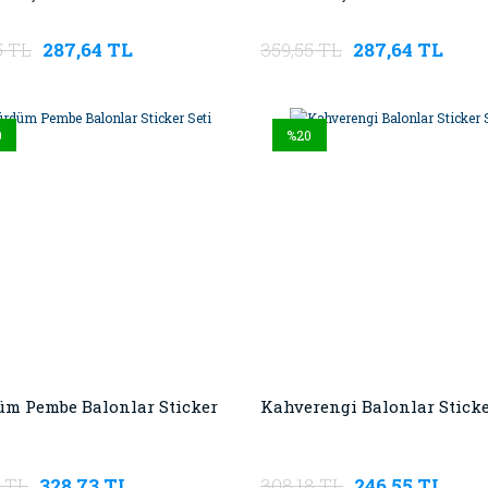
5 TL
287,64 TL
359,55 TL
287,64 TL
0
%20
m Pembe Balonlar Sticker
Kahverengi Balonlar Sticke
1 TL
328,73 TL
308,18 TL
246,55 TL