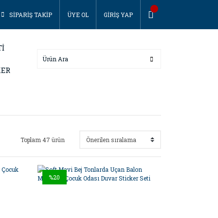
SİPARİŞ TAKİP
ÜYE OL
GİRİŞ YAP
Tİ
KER
Toplam 47 ürün
%20