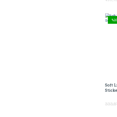
%2
Soft 
Sticke
333,8