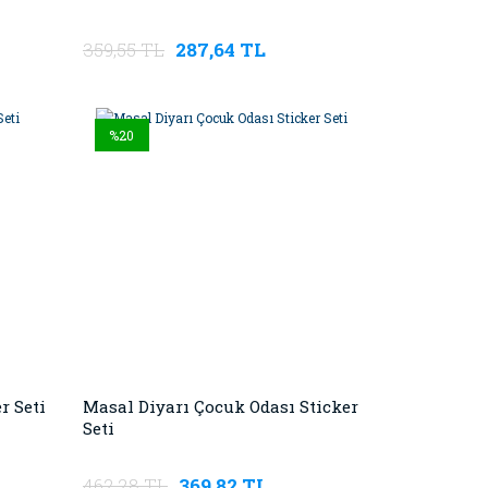
359,55 TL
287,64 TL
%20
r Seti
Masal Diyarı Çocuk Odası Sticker
Seti
462,28 TL
369,82 TL