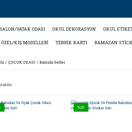
SALON/YATAK ODASI
OKUL DEKORASYON
OKUL ETİKE
 ÖZEL/KIŞ MODELLERİ
TEBRİK KARTI
RAMAZAN STİC
fa
ÇOCUK ODASI
Balonlu Setler
ktakiler
0
%20