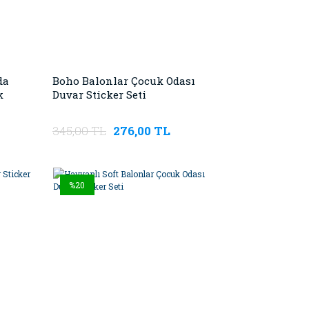
da
Boho Balonlar Çocuk Odası
k
Duvar Sticker Seti
345,00 TL
276,00 TL
%20