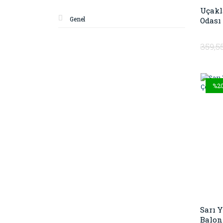
Uçakl
Genel
Odası 
359,5
%2
Sarı 
Balon