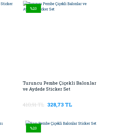
%20
Turuncu Pembe Çiçekli Balonlar
ve Aydede Sticker Set
410,91 TL
328,73 TL
%20