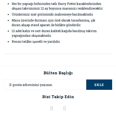
Her bir yaprağı birbirinden tatlı Harry Potter karakterlerinden
oluşan takvimimiz 12 ay boyunca masanızı renklendirecektir.
Ürünlerimiz mat görünümlü malzemeye basılmaktadır.
Masa üzerinde durması için özel olarak tasarlanmış, şık
duran ahşap stand aparatı ile birlikte gönderilir.
12 adet kalın ve sert duran kaliteli kağıda basılmış takvim
yaprağından oluşmaktadır.
Resmi tatiller işaretli ve yazılıdır.
Bu ürünün fiyat bilgisi, resim, ürün açıklamalarında ve diğer
konularda yetersiz gördüğünüz noktaları öneri formunu
Bu ürüne ilk yorumu siz yapın!
kullanarak tarafımıza iletebilirsiniz.
Görüş ve önerileriniz için teşekkür ederiz.
Bülten Başlığı
Yorum Yaz
Ürün resmi kalitesiz, bozuk veya görüntülenemiyor.
EKLE
Ürün açıklamasında eksik bilgiler bulunuyor.
Bizi Takip Edin
Ürün bilgilerinde hatalar bulunuyor.
Ürün fiyatı diğer sitelerden daha pahalı.
Bu ürüne benzer farklı alternatifler olmalı.