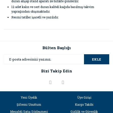
duran ahşap stand aparatı ile birlikte gönderilir.
12 adet kalın ve sert duran kaliteli kağıda basılmış takvim
yaprağından oluşmaktadır.
Resmi tatiller işaretli ve yazılıdır.
Bu ürünün fiyat bilgisi, resim, ürün açıklamalarında ve diğer
konularda yetersiz gördüğünüz noktaları öneri formunu
Bu ürüne ilk yorumu siz yapın!
kullanarak tarafımıza iletebilirsiniz.
Görüş ve önerileriniz için teşekkür ederiz.
Bülten Başlığı
Yorum Yaz
Ürün resmi kalitesiz, bozuk veya görüntülenemiyor.
EKLE
Ürün açıklamasında eksik bilgiler bulunuyor.
Bizi Takip Edin
Ürün bilgilerinde hatalar bulunuyor.
Ürün fiyatı diğer sitelerden daha pahalı.
Bu ürüne benzer farklı alternatifler olmalı.
Yeni Üyelik
Üye Girişi
Şifremi Unuttum
Kargo Takibi
Mesafeli Satış Sözleşmesi
Gizlilik ve Güvenlik