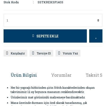
Stok Kodu
SSTKREKSP1403
SEPETE EKLE
Karşılaştır
Tavsiye Et
Yorum Yaz
Ürün Bilgisi
Yorumlar
Taksit Se
Her bir yaprağı birbirinden şirin Stitch karakterlerinden oluşan
takvimimiz 12 ay boyunca masanızı renklendirecektir.
Ürünlerimiz mat görünümlü malzemeye basılmaktadır.
Masa üzerinde durması için özel olarak tasarlanmış, şık