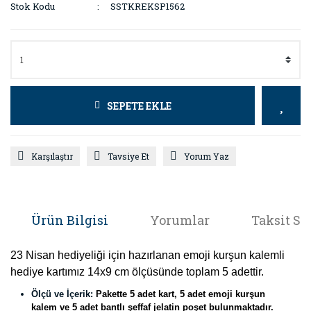
Stok Kodu
SSTKREKSP1562
SEPETE EKLE
Karşılaştır
Tavsiye Et
Yorum Yaz
Ürün Bilgisi
Yorumlar
Taksit Se
23 Nisan hediyeliği için hazırlanan emoji kurşun kalemli
hediye kartımız 14x9 cm ölçüsünde toplam 5 adettir.
Ölçü ve İçerik:
Pakette 5 adet kart, 5 adet emoji kurşun
kalem ve 5 adet bantlı şeffaf jelatin poşet bulunmaktadır.