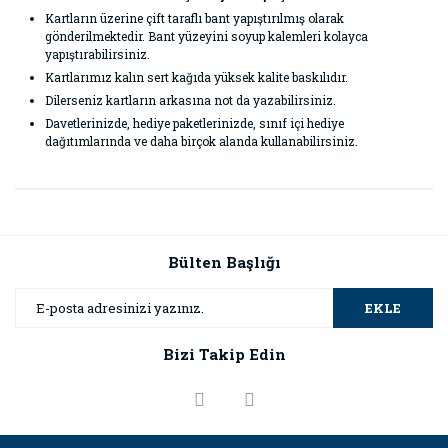
Kartların üzerine çift taraflı bant yapıştırılmış olarak
gönderilmektedir. Bant yüzeyini soyup kalemleri kolayca
yapıştırabilirsiniz.
Kartlarımız kalın sert kağıda yüksek kalite baskılıdır.
Dilerseniz kartların arkasına not da yazabilirsiniz.
Davetlerinizde, hediye paketlerinizde, sınıf içi hediye
dağıtımlarında ve daha birçok alanda kullanabilirsiniz.
Bu ürünün fiyat bilgisi, resim, ürün açıklamalarında ve diğer
konularda yetersiz gördüğünüz noktaları öneri formunu
Bu ürüne ilk yorumu siz yapın!
kullanarak tarafımıza iletebilirsiniz.
Görüş ve önerileriniz için teşekkür ederiz.
Bülten Başlığı
Yorum Yaz
Ürün resmi kalitesiz, bozuk veya görüntülenemiyor.
EKLE
Ürün açıklamasında eksik bilgiler bulunuyor.
Bizi Takip Edin
Ürün bilgilerinde hatalar bulunuyor.
Ürün fiyatı diğer sitelerden daha pahalı.
Bu ürüne benzer farklı alternatifler olmalı.