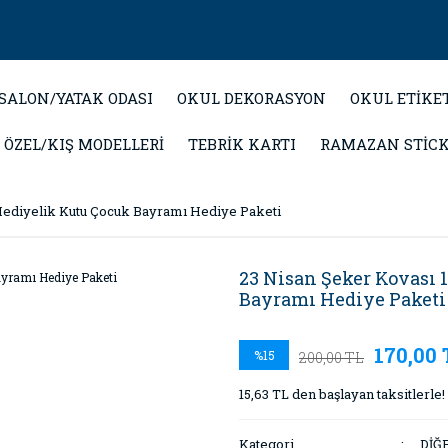
SALON/YATAK ODASI
OKUL DEKORASYON
OKUL ETİKE
 ÖZEL/KIŞ MODELLERİ
TEBRİK KARTI
RAMAZAN STİC
Hediyelik Kutu Çocuk Bayramı Hediye Paketi
23 Nisan Şeker Kovası 
Bayramı Hediye Paketi
170,00 
%15
200,00 TL
15,63 TL den başlayan taksitlerle!
Kategori
DİĞ