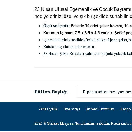
23 Nisan Ulusal Egemenlik ve Çocuk Bayramı için
hediyelerinizi özel ve şık bir şekilde sunabilir, 
Ölçü ve İçerik:
Pakette 10 adet şeker kovası, 10 a
Kutunun iç hami 7.5 x 6.5 x 4.5 cm'dir.
Şeffaf po
İçine dilediğiniz şekilde küçük hediye objeler, şeker, b
Kutular boş olarak gelmektedir.
23 Nisan Şeker Kovaları kalın sert kağıda yüksek kali
Bu ürünün fiyat bilgisi, resim, ürün açıklamaların
Görüş ve önerileriniz için teşekkür ederiz.
Ürün resmi kalitesiz, bozuk veya görüntülenemiyor
Bülten Başlığı
Ürün açıklamasında eksik bilgiler bulunuyor.
Ürün bilgilerinde hatalar bulunuyor.
Yeni Üyelik
Üye Girişi
Şifremi Unuttum
Kargo 
Ürün fiyatı diğer sitelerden daha pahalı.
2020 © Sticker Ekspres. Tüm hakları saklıdır. Kredi kartı bi
Bu ürüne benzer farklı alternatifler olmalı.