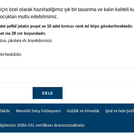
 özel olarak hazırladığımız şık bir tasarıma ve kalın kaliteli k
çocukları mutlu edebilirsiniz.
det şeffaf jelatin poşet ve 10 adet kırmızı renk tel klips gönderilmektedir
şet ise 28 cm boyundadır.
alon, çikolata vb. koyabilirsiniz.
te baskılıdır.
da ve diğer konularda yetersiz gördüğünüz noktaları öneri formunu kullana
Bu ürüne ilk yorumu siz yapın!
.
EKLE
Yorum Yaz
Takibi
Mesafeli Satış Sözleşmesi
Gizlilik ve Güvenlik
İptal ve İade Şart
lgileriniz 256bit SSL sertifikası ile korunmaktadır.