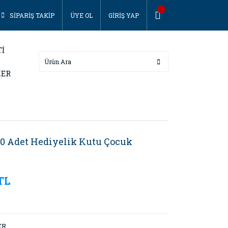
SİPARİŞ TAKİP
ÜYE OL
GİRİŞ YAP
Tİ
KER
10 Adet Hediyelik Kutu Çocuk
TL
ER