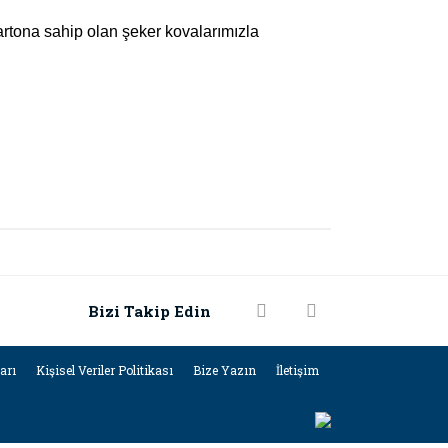
artona sahip olan şeker kovalarımızla
.
rak tarafımıza iletebilirsiniz.
Bizi Takip Edin
ları
Kişisel Veriler Politikası
Bize Yazın
İletişim