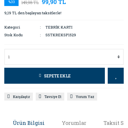
99,90 TL
%33
149,98 TL
9,19 TL den başlayan taksitlerle!
Kategori
TEBRİK KARTI
Stok Kodu
SSTKREKSP1529
SEPETE EKLE
Karşılaştır
Tavsiye Et
Yorum Yaz
Ürün Bilgisi
Yorumlar
Taksit Se