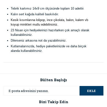
Tebrik kartımız 14x9 cm ölçüsünde toplam 10 adettir.
Kalın sert kağıda kaliteli baskılıdır.
Kesik kısımlarına lolipop, ince çikolata, balon, kalem vb
koyup minikleri mutlu edebilirsiniz.
23 Nisan için hediyelerinizi hazırlarken çok amaçlı olarak
kullanabilirsiniz.
Dilerseniz arkasına not da yazabilirsiniz.
Kutlamalarınızda, hediye paketlerinizde ve daha birçok
alanda kullanabilirsiniz.
Bu ürünün fiyat bilgisi, resim, ürün açıklamalarında ve diğer
konularda yetersiz gördüğünüz noktaları öneri formunu
Bu ürüne ilk yorumu siz yapın!
kullanarak tarafımıza iletebilirsiniz.
Görüş ve önerileriniz için teşekkür ederiz.
Bülten Başlığı
Yorum Yaz
Ürün resmi kalitesiz, bozuk veya görüntülenemiyor.
EKLE
Ürün açıklamasında eksik bilgiler bulunuyor.
Bizi Takip Edin
Ürün bilgilerinde hatalar bulunuyor.