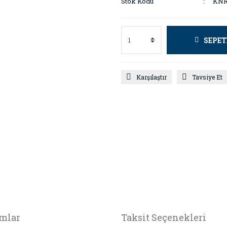
Stok Kodu
KNR
SEPET
Karşılaştır
Tavsiye Et
mlar
Taksit Seçenekleri