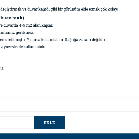
değiştirmek ve duvar kağıdı gibi bir görünüm elde etmek çok kolay!
rkuaz renk)
öre duvarda 4-5 m2 alan kaplar.
ullanmanız gerekmez.
retilmiştir. Yıllarca kullanılabilir. Sağlığa zararlı değildir.
z yüzeylerde kullanılabilir.
ir.
da ve diğer konularda yetersiz gördüğünüz noktaları öneri formunu kullana
Bu ürüne ilk yorumu siz yapın!
.
EKLE
Yorum Yaz