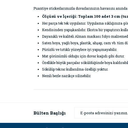
Puantiye stickerlarımızla duvarlarınızın havasını anında 
Ölçüsü ve İçeriği: Toplam 100 adet 3 cm (tu
Her parça tek tek uygulanır. Uygulama sıklığınıza g
Kendisinden yapışkanlıdır. Ekstra bir yapıştırıcı k
Dayanıklı ve kaliteli Alman markası folyo malzemeden ü
Saten boya, yağlı boya, plastik, ahşap, cam vb. tüm dü
Pürüzlü ve tırtıklı yüzeylere iyi yapışmayabilir.
Mat görünümlü olduğu için duvar kağıdı gibi durur.
Özellikle büyük parçalar söküldüğünde boya kaldırabil
Sökülüp tekrar kullanılma özelliği yoktur.
Nemli bezle nazikçe silinebilir.
Bu ürünün fiyat bilgisi, resim, ürün açıklamaların
Görüş ve önerileriniz için teşekkür ederiz.
Ürün resmi kalitesiz, bozuk veya görüntülenemiyor
Bülten Başlığı
Ürün açıklamasında eksik bilgiler bulunuyor.
Ürün bilgilerinde hatalar bulunuyor.