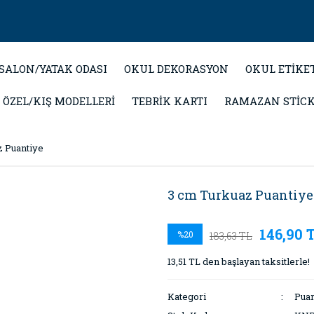
SALON/YATAK ODASI
OKUL DEKORASYON
OKUL ETİKE
 ÖZEL/KIŞ MODELLERİ
TEBRİK KARTI
RAMAZAN STİC
z Puantiye
3 cm Turkuaz Puantiye
146,90 
%20
183,63 TL
13,51 TL den başlayan taksitlerle!
Kategori
Puan