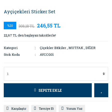
Ayçiçekleri Sticker Set
246,55 TL
%20
308,18 TL
22,67 TL den başlayan taksitlerle!
Kategori
Çiçekler Bitkiler
,
MUTFAK
,
DİĞER
Stok Kodu
AYCCG01
SEPETE EKLE
Karşılaştır
Tavsiye Et
Yorum Yaz