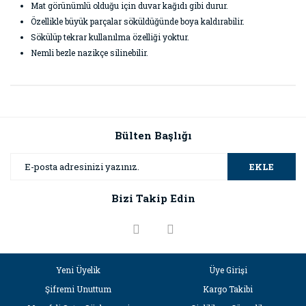
Mat görünümlü olduğu için duvar kağıdı gibi durur.
Özellikle büyük parçalar söküldüğünde boya kaldırabilir.
Sökülüp tekrar kullanılma özelliği yoktur.
Nemli bezle nazikçe silinebilir.
Bu ürünün fiyat bilgisi, resim, ürün açıklamalarında ve diğer
konularda yetersiz gördüğünüz noktaları öneri formunu
Bu ürüne ilk yorumu siz yapın!
kullanarak tarafımıza iletebilirsiniz.
Görüş ve önerileriniz için teşekkür ederiz.
Bülten Başlığı
Yorum Yaz
Ürün resmi kalitesiz, bozuk veya görüntülenemiyor.
EKLE
Ürün açıklamasında eksik bilgiler bulunuyor.
Bizi Takip Edin
Ürün bilgilerinde hatalar bulunuyor.
Ürün fiyatı diğer sitelerden daha pahalı.
Bu ürüne benzer farklı alternatifler olmalı.
Yeni Üyelik
Üye Girişi
Şifremi Unuttum
Kargo Takibi