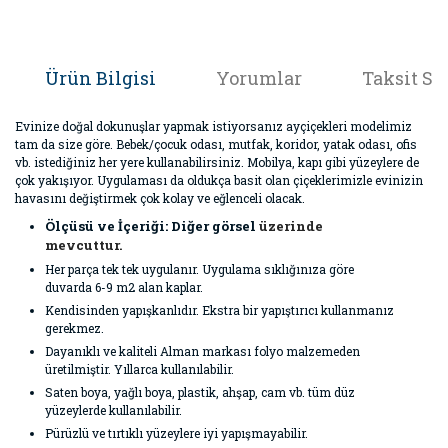
Ürün Bilgisi
Yorumlar
Taksit Se
Evinize doğal dokunuşlar yapmak istiyorsanız ayçiçekleri modelimiz
tam da size göre. Bebek/çocuk odası, mutfak, koridor, yatak odası, ofis
vb. istediğiniz her yere kullanabilirsiniz. Mobilya, kapı gibi yüzeylere de
çok yakışıyor. Uygulaması da oldukça basit olan çiçeklerimizle evinizin
havasını değiştirmek çok kolay ve eğlenceli olacak.
Ölçüsü ve İçeriği: Diğer görsel
üzerinde
mevcuttur.
Her parça tek tek uygulanır. Uygulama sıklığınıza göre
duvarda 6-9 m2 alan kaplar.
Kendisinden yapışkanlıdır. Ekstra bir yapıştırıcı kullanmanız
gerekmez.
Dayanıklı ve kaliteli Alman markası folyo malzemeden
üretilmiştir. Yıllarca kullanılabilir.
Saten boya, yağlı boya, plastik, ahşap, cam vb. tüm düz
yüzeylerde kullanılabilir.
Pürüzlü ve tırtıklı yüzeylere iyi yapışmayabilir.