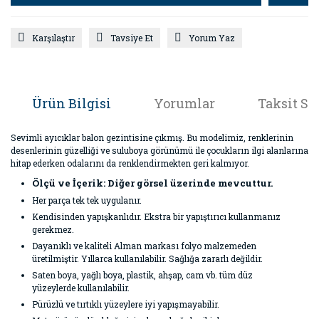
Karşılaştır
Tavsiye Et
Yorum Yaz
Ürün Bilgisi
Yorumlar
Taksit Se
Sevimli ayıcıklar balon gezintisine çıkmış. Bu modelimiz, renklerinin
desenlerinin güzelliği ve suluboya görünümü ile çocukların ilgi alanlarına
hitap ederken odalarını da renklendirmekten geri kalmıyor.
Ölçü ve İçerik: Diğer görsel üzerinde mevcuttur.
Her parça tek tek uygulanır.
Kendisinden yapışkanlıdır. Ekstra bir yapıştırıcı kullanmanız
gerekmez.
Dayanıklı ve kaliteli Alman markası folyo malzemeden
üretilmiştir. Yıllarca kullanılabilir. Sağlığa zararlı değildir.
Saten boya, yağlı boya, plastik, ahşap, cam vb. tüm düz
yüzeylerde kullanılabilir.
Pürüzlü ve tırtıklı yüzeylere iyi yapışmayabilir.