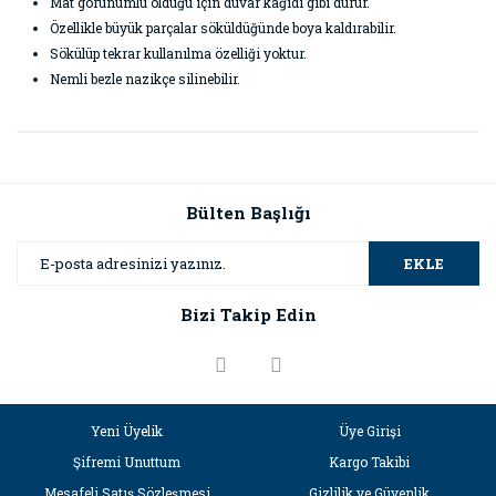
Mat görünümlü olduğu için duvar kağıdı gibi durur.
Özellikle büyük parçalar söküldüğünde boya kaldırabilir.
Sökülüp tekrar kullanılma özelliği yoktur.
Nemli bezle nazikçe silinebilir.
Bu ürünün fiyat bilgisi, resim, ürün açıklamalarında ve diğer
konularda yetersiz gördüğünüz noktaları öneri formunu
Bu ürüne ilk yorumu siz yapın!
kullanarak tarafımıza iletebilirsiniz.
Görüş ve önerileriniz için teşekkür ederiz.
Bülten Başlığı
Yorum Yaz
Ürün resmi kalitesiz, bozuk veya görüntülenemiyor.
EKLE
Ürün açıklamasında eksik bilgiler bulunuyor.
Bizi Takip Edin
Ürün bilgilerinde hatalar bulunuyor.
Ürün fiyatı diğer sitelerden daha pahalı.
Bu ürüne benzer farklı alternatifler olmalı.
Yeni Üyelik
Üye Girişi
Şifremi Unuttum
Kargo Takibi
Mesafeli Satış Sözleşmesi
Gizlilik ve Güvenlik