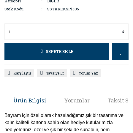
Kategori
DİĞER
Stok Kodu
SSTKREKSP1505
SEPETE EKLE
Karşılaştır
Tavsiye Et
Yorum Yaz
Ürün Bilgisi
Yorumlar
Taksit Se
Bayram için özel olarak hazırladığımız şık bir tasarıma ve
kalın kaliteli kartona sahip olan hediye kutularımızla
hediyelerinizi özel ve şık bir şekilde sunabilir, hem