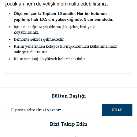
çocukları hem de yetişkinleri mutlu edebilirsiniz.
Ölçü ve İçerik: Toplam 10 adettir.
Her bir kutunun
yapılmış hali 10.5 cm yüksekliğinde, 9 cm enindedir.
İçine dilediğiniz şekilde harçlık, şeker, hediye vb.
koyabilirsiniz.
Demonte şekilde gelmektedir.
Kırım yerlerinden kolayca kıvırıp kutunuzu kullanıma hazır
hale getirebilirsiniz.
Kalın sert kağıda yüksek kalite baskılıdır.
Bu ürünün fiyat bilgisi, resim, ürün açıklamalarında ve diğer
konularda yetersiz gördüğünüz noktaları öneri formunu
Bu ürüne ilk yorumu siz yapın!
kullanarak tarafımıza iletebilirsiniz.
Görüş ve önerileriniz için teşekkür ederiz.
Bülten Başlığı
Yorum Yaz
Ürün resmi kalitesiz, bozuk veya görüntülenemiyor.
EKLE
Ürün açıklamasında eksik bilgiler bulunuyor.
Bizi Takip Edin
Ürün bilgilerinde hatalar bulunuyor.
Ürün fiyatı diğer sitelerden daha pahalı.