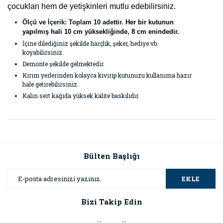
çocukları hem de yetişkinleri mutlu edebilirsiniz.
Ölçü ve İçerik: Toplam 10 adettir.
Her bir kutunun
yapılmış hali 10 cm yüksekliğinde, 8 cm enindedir.
İçine dilediğiniz şekilde harçlık, şeker, hediye vb.
koyabilirsiniz.
Demonte şekilde gelmektedir.
Kırım yerlerinden kolayca kıvırıp kutunuzu kullanıma hazır
hale getirebilirsiniz.
Kalın sert kağıda yüksek kalite baskılıdır.
Bu ürünün fiyat bilgisi, resim, ürün açıklamalarında ve diğer
konularda yetersiz gördüğünüz noktaları öneri formunu
Bu ürüne ilk yorumu siz yapın!
kullanarak tarafımıza iletebilirsiniz.
Görüş ve önerileriniz için teşekkür ederiz.
Bülten Başlığı
Yorum Yaz
Ürün resmi kalitesiz, bozuk veya görüntülenemiyor.
EKLE
Ürün açıklamasında eksik bilgiler bulunuyor.
Bizi Takip Edin
Ürün bilgilerinde hatalar bulunuyor.
Ürün fiyatı diğer sitelerden daha pahalı.