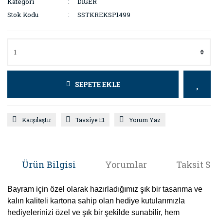
Kategori
DİĞER
Stok Kodu
SSTKREKSP1499
SEPETE EKLE
Karşılaştır
Tavsiye Et
Yorum Yaz
Ürün Bilgisi
Yorumlar
Taksit Se
Bayram için özel olarak hazırladığımız şık bir tasarıma ve
kalın kaliteli kartona sahip olan hediye kutularımızla
hediyelerinizi özel ve şık bir şekilde sunabilir, hem