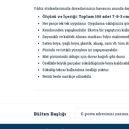
Yıldız stickerlarımızla duvarlarınızın havasını anında de
Ölçüsü ve İçeriği: Toplam 100 adet 7-5-3 c
Her parça tek tek uygulanır. Uygulama sıklığınıza g
Kendisinden yapışkanlıdır. Ekstra bir yapıştırıcı k
Dayanıklı ve kaliteli Alman markası folyo malzemeden ü
Saten boya, yağlı boya, plastik, ahşap, cam vb. tüm dü
Pürüzlü ve tırtıklı yüzeylere iyi yapışmayabilir.
Mat görünümlü olduğu için duvar kağıdı gibi durur.
Özellikle büyük parçalar söküldüğünde boya kaldırabil
Sökülüp tekrar kullanılma özelliği yoktur.
Nemli bezle nazikçe silinebilir.
Bu ürünün fiyat bilgisi, resim, ürün açıklamaların
Görüş ve önerileriniz için teşekkür ederiz.
Ürün resmi kalitesiz, bozuk veya görüntülenemiyor
Bülten Başlığı
Ürün açıklamasında eksik bilgiler bulunuyor.
Ürün bilgilerinde hatalar bulunuyor.