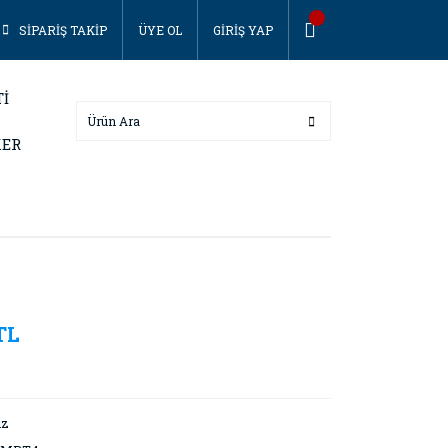
SİPARİŞ TAKİP
ÜYE OL
GİRİŞ YAP
Tİ
KER
TL
ız