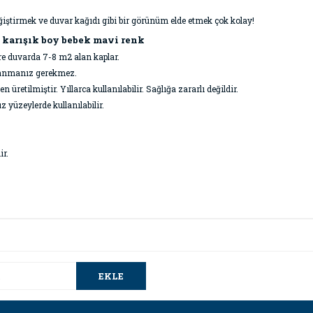
ğiştirmek ve duvar kağıdı gibi bir görünüm elde etmek çok kolay!
m karışık boy bebek mavi renk
öre duvarda 7-8 m2 alan kaplar.
ullanmanız gerekmez.
retilmiştir. Yıllarca kullanılabilir. Sağlığa zararlı değildir.
z yüzeylerde kullanılabilir.
ir.
da ve diğer konularda yetersiz gördüğünüz noktaları öneri formunu kullana
Bu ürüne ilk yorumu siz yapın!
.
EKLE
Yorum Yaz