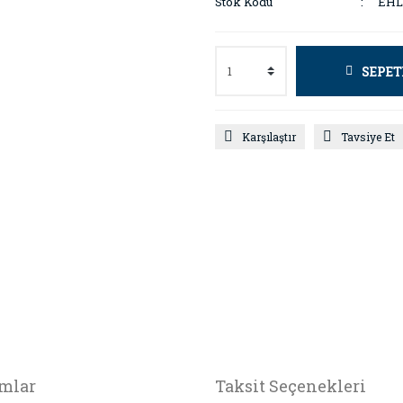
Stok Kodu
EH
SEPET
Karşılaştır
Tavsiye Et
mlar
Taksit Seçenekleri