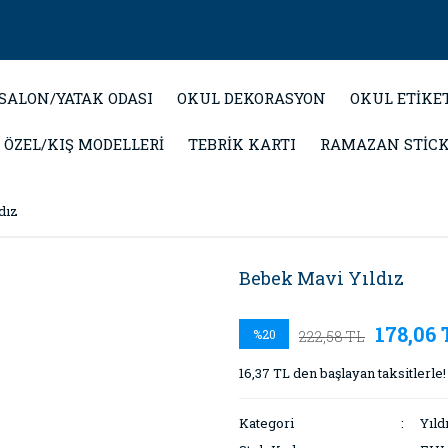
SALON/YATAK ODASI
OKUL DEKORASYON
OKUL ETİKE
 ÖZEL/KIŞ MODELLERİ
TEBRİK KARTI
RAMAZAN STİC
dız
Bebek Mavi Yıldız
178,06 
%20
222,58 TL
16,37 TL den başlayan taksitlerle!
Kategori
Yıld