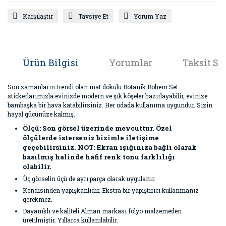
Karşılaştır
Tavsiye Et
Yorum Yaz
Ürün Bilgisi
Yorumlar
Taksit Se
Son zamanların trendi olan mat dokulu Botanik Bohem Set
stickerlarımızla evinizde modern ve şık köşeler hazırlayabilir, evinize
bambaşka bir hava katabilirsiniz. Her odada kullanıma uygundur. Sizin
hayal gücünüze kalmış.
Ölçü: Son görsel üzerinde mevcuttur.
Özel
ölçülerde isterseniz bizimle iletişime
geçebilirsiniz.
NOT: Ekran ışığınıza bağlı olarak
basılmış halinde hafif renk tonu farklılığı
olabilir.
Üç görselin üçü de ayrı parça olarak uygulanır.
Kendisinden yapışkanlıdır. Ekstra bir yapıştırıcı kullanmanız
gerekmez.
Dayanıklı ve kaliteli Alman markası folyo malzemeden
üretilmiştir. Yıllarca kullanılabilir.