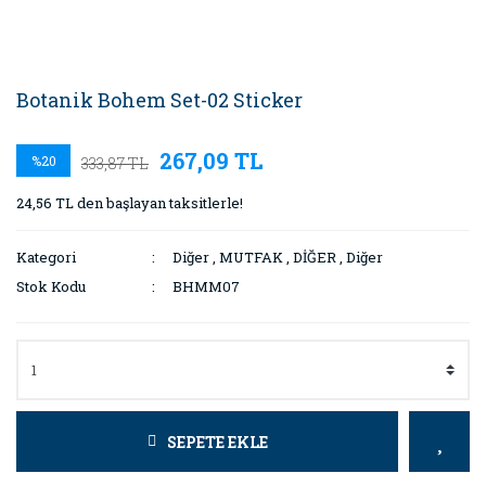
Botanik Bohem Set-02 Sticker
267,09 TL
%20
333,87 TL
24,56 TL den başlayan taksitlerle!
Kategori
Diğer
,
MUTFAK
,
DİĞER
,
Diğer
Stok Kodu
BHMM07
SEPETE EKLE