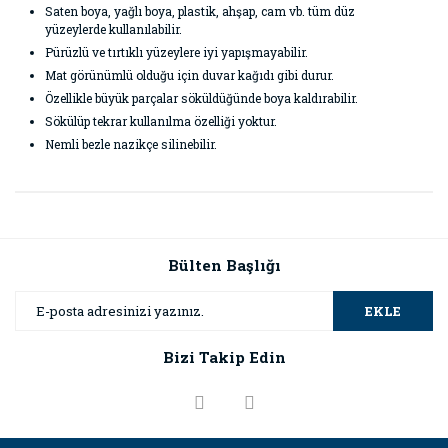
Saten boya, yağlı boya, plastik, ahşap, cam vb. tüm düz
yüzeylerde kullanılabilir.
Pürüzlü ve tırtıklı yüzeylere iyi yapışmayabilir.
Mat görünümlü olduğu için duvar kağıdı gibi durur.
Özellikle büyük parçalar söküldüğünde boya kaldırabilir.
Sökülüp tekrar kullanılma özelliği yoktur.
Nemli bezle nazikçe silinebilir.
Bu ürünün fiyat bilgisi, resim, ürün açıklamalarında ve diğer
konularda yetersiz gördüğünüz noktaları öneri formunu
Bu ürüne ilk yorumu siz yapın!
kullanarak tarafımıza iletebilirsiniz.
Görüş ve önerileriniz için teşekkür ederiz.
Bülten Başlığı
Yorum Yaz
Ürün resmi kalitesiz, bozuk veya görüntülenemiyor.
EKLE
Ürün açıklamasında eksik bilgiler bulunuyor.
Bizi Takip Edin
Ürün bilgilerinde hatalar bulunuyor.
Ürün fiyatı diğer sitelerden daha pahalı.
Bu ürüne benzer farklı alternatifler olmalı.