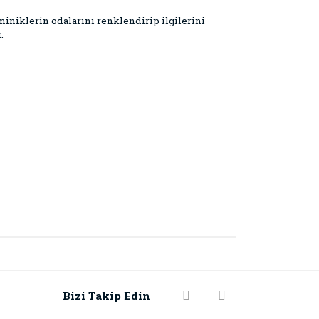
miniklerin odalarını renklendirip ilgilerini
.
rak tarafımıza iletebilirsiniz.
Bizi Takip Edin