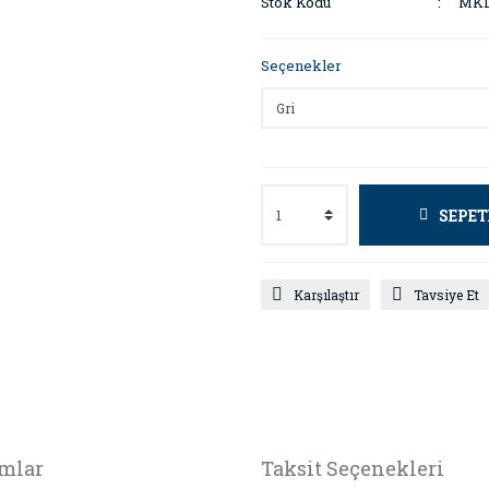
Stok Kodu
MKD
Seçenekler
SEPET
Karşılaştır
Tavsiye Et
mlar
Taksit Seçenekleri