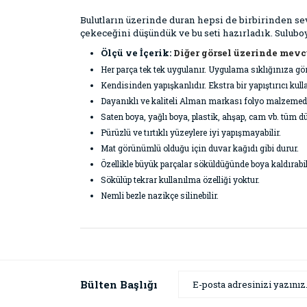
Bulutların üzerinde duran hepsi de birbirinden se
çekeceğini düşündük ve bu seti hazırladık. Sulubo
Ölçü ve İçerik:
Diğer görsel üzerinde mevc
Her parça tek tek uygulanır. Uygulama sıklığınıza gö
Kendisinden yapışkanlıdır. Ekstra bir yapıştırıcı k
Dayanıklı ve kaliteli Alman markası folyo malzemeden ü
Saten boya, yağlı boya, plastik, ahşap, cam vb. tüm dü
Pürüzlü ve tırtıklı yüzeylere iyi yapışmayabilir.
Mat görünümlü olduğu için duvar kağıdı gibi durur.
Özellikle büyük parçalar söküldüğünde boya kaldırabil
Sökülüp tekrar kullanılma özelliği yoktur.
Nemli bezle nazikçe silinebilir.
Bu ürünün fiyat bilgisi, resim, ürün açıklamaların
Görüş ve önerileriniz için teşekkür ederiz.
Ürün resmi kalitesiz, bozuk veya görüntülenemiyor
Bülten Başlığı
Ürün açıklamasında eksik bilgiler bulunuyor.