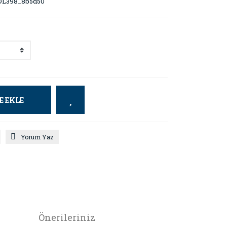
L398_8b5d50
E EKLE
Yorum Yaz
Önerileriniz