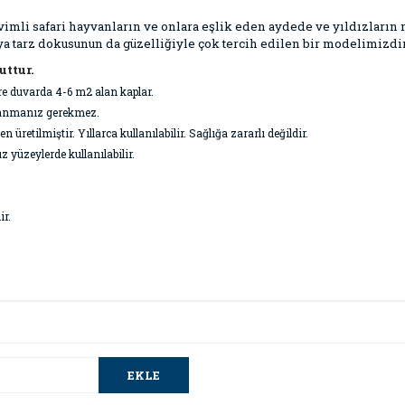
vimli safari hayvanların ve onlara eşlik eden aydede ve yıldızların 
ya tarz dokusunun da güzelliğiyle çok tercih edilen bir modelimizdir
uttur.
re duvarda 4-6 m2 alan kaplar.
ullanmanız gerekmez.
retilmiştir. Yıllarca kullanılabilir. Sağlığa zararlı değildir.
z yüzeylerde kullanılabilir.
ir.
da ve diğer konularda yetersiz gördüğünüz noktaları öneri formunu kullana
Bu ürüne ilk yorumu siz yapın!
.
EKLE
Yorum Yaz