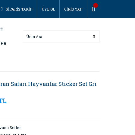
SİPARİŞ TAKİP
ÜYE OL
GİRİŞ YAP
Tİ
KER
ran Safari Hayvanlar Sticker Set Gri
 TL
anlı Setler