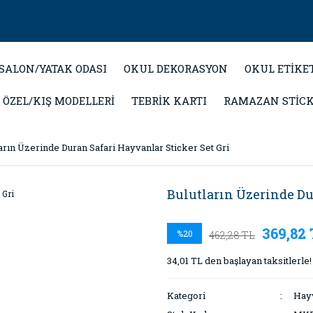
SALON/YATAK ODASI
OKUL DEKORASYON
OKUL ETİKE
 ÖZEL/KIŞ MODELLERİ
TEBRİK KARTI
RAMAZAN STİC
arın Üzerinde Duran Safari Hayvanlar Sticker Set Gri
Bulutların Üzerinde Du
369,82
%20
462,28 TL
34,01 TL den başlayan taksitlerle!
Kategori
Hayv