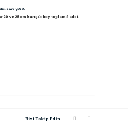
tam size göre.
ar 20 ve 25 cm karışık boy toplam 8 adet.
rak tarafımıza iletebilirsiniz.
Bizi Takip Edin