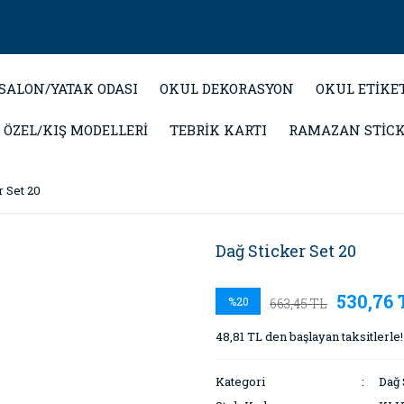
SALON/YATAK ODASI
OKUL DEKORASYON
OKUL ETİKE
 ÖZEL/KIŞ MODELLERİ
TEBRİK KARTI
RAMAZAN STİC
r Set 20
Dağ Sticker Set 20
530,76 
%20
663,45 TL
48,81 TL den başlayan taksitlerle!
Kategori
Dağ 