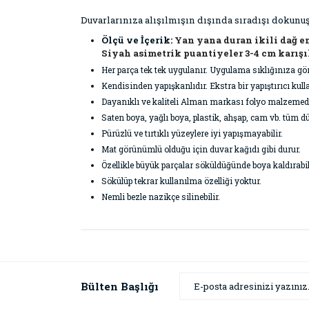
Duvarlarınıza alışılmışın dışında sıradışı dokunuş
Ölçü ve İçerik:
Yan yana duran ikili dağ eni
Siyah asimetrik puantiyeler 3-4 cm karışık
Her parça tek tek uygulanır. Uygulama sıklığınıza gö
Kendisinden yapışkanlıdır. Ekstra bir yapıştırıcı k
Dayanıklı ve kaliteli Alman markası folyo malzemeden ü
Saten boya, yağlı boya, plastik, ahşap, cam vb. tüm dü
Pürüzlü ve tırtıklı yüzeylere iyi yapışmayabilir.
Mat görünümlü olduğu için duvar kağıdı gibi durur.
Özellikle büyük parçalar söküldüğünde boya kaldırabil
Sökülüp tekrar kullanılma özelliği yoktur.
Nemli bezle nazikçe silinebilir.
Bu ürünün fiyat bilgisi, resim, ürün açıklamaların
Görüş ve önerileriniz için teşekkür ederiz.
Ürün resmi kalitesiz, bozuk veya görüntülenemiyor
Bülten Başlığı
Ürün açıklamasında eksik bilgiler bulunuyor.