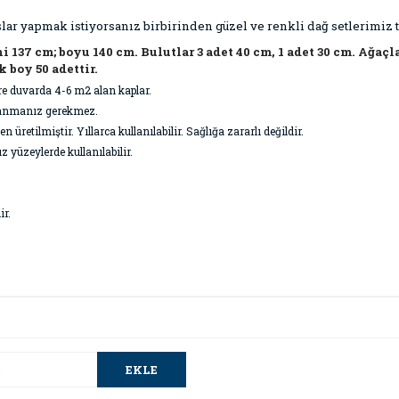
lar yapmak istiyorsanız birbirinden güzel ve renkli dağ setlerimiz 
 137 cm; boyu 140 cm. Bulutlar 3 adet 40 cm, 1 adet 30 cm. Ağaçl
 boy 50 adettir.
re duvarda 4-6 m2 alan kaplar.
ullanmanız gerekmez.
retilmiştir. Yıllarca kullanılabilir. Sağlığa zararlı değildir.
z yüzeylerde kullanılabilir.
ir.
da ve diğer konularda yetersiz gördüğünüz noktaları öneri formunu kullana
Bu ürüne ilk yorumu siz yapın!
.
EKLE
Yorum Yaz