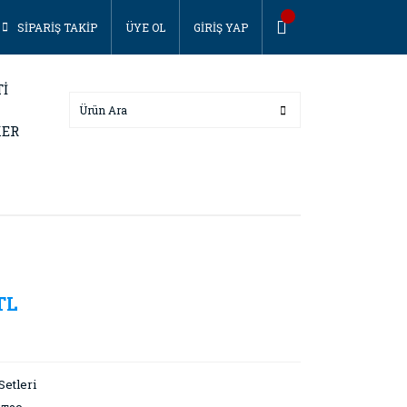
SİPARİŞ TAKİP
ÜYE OL
GİRİŞ YAP
Tİ
KER
TL
Setleri