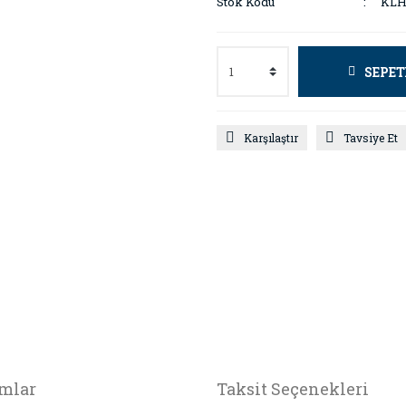
Stok Kodu
KLH
SEPET
Karşılaştır
Tavsiye Et
mlar
Taksit Seçenekleri