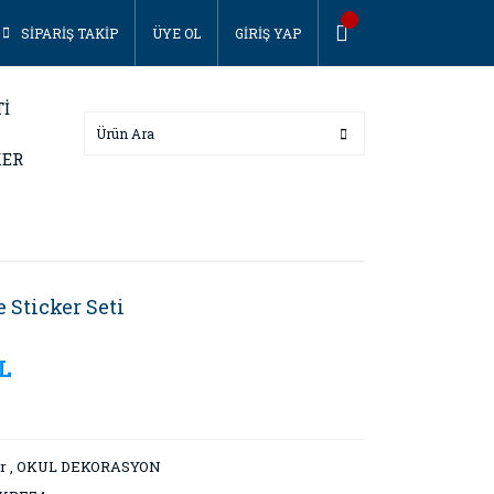
SİPARİŞ TAKİP
ÜYE OL
GİRİŞ YAP
Tİ
KER
 Sticker Seti
TL
r
,
OKUL DEKORASYON