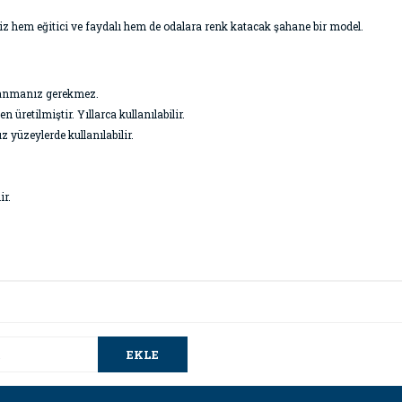
imiz hem eğitici ve faydalı hem de odalara renk katacak şahane bir model.
ullanmanız gerekmez.
üretilmiştir. Yıllarca kullanılabilir.
z yüzeylerde kullanılabilir.
ir.
da ve diğer konularda yetersiz gördüğünüz noktaları öneri formunu kullana
Bu ürüne ilk yorumu siz yapın!
.
EKLE
Yorum Yaz