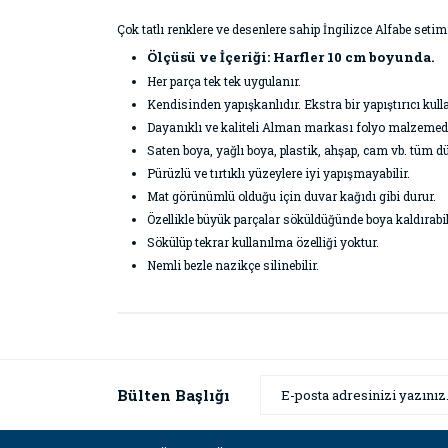
Çok tatlı renklere ve desenlere sahip İngilizce Alfabe set
Ölçüsü ve İçeriği: Harfler 10 cm boyunda.
Her parça tek tek uygulanır.
Kendisinden yapışkanlıdır. Ekstra bir yapıştırıcı k
Dayanıklı ve kaliteli Alman markası folyo malzemeden 
Saten boya, yağlı boya, plastik, ahşap, cam vb. tüm dü
Pürüzlü ve tırtıklı yüzeylere iyi yapışmayabilir.
Mat görünümlü olduğu için duvar kağıdı gibi durur.
Özellikle büyük parçalar söküldüğünde boya kaldırabil
Sökülüp tekrar kullanılma özelliği yoktur.
Nemli bezle nazikçe silinebilir.
Bu ürünün fiyat bilgisi, resim, ürün açıklamaların
Görüş ve önerileriniz için teşekkür ederiz.
Ürün resmi kalitesiz, bozuk veya görüntülenemiyor
Bülten Başlığı
Ürün açıklamasında eksik bilgiler bulunuyor.
Ürün bilgilerinde hatalar bulunuyor.