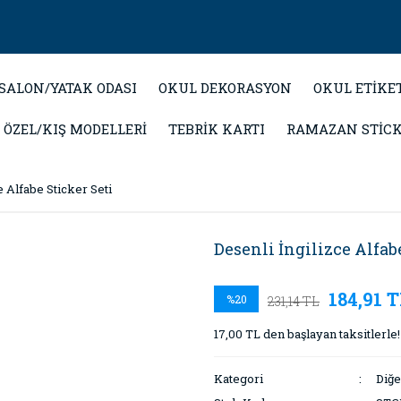
SALON/YATAK ODASI
OKUL DEKORASYON
OKUL ETİKE
 ÖZEL/KIŞ MODELLERİ
TEBRİK KARTI
RAMAZAN STİC
e Alfabe Sticker Seti
Desenli İngilizce Alfabe
184,91 
%20
231,14 TL
17,00 TL den başlayan taksitlerle!
Kategori
Diğe