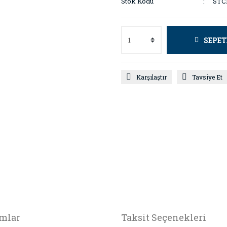
Stok Kodu
STC
SEPET
Karşılaştır
Tavsiye Et
mlar
Taksit Seçenekleri