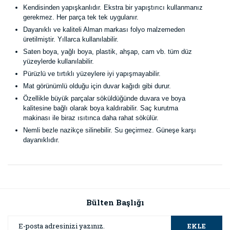
Kendisinden yapışkanlıdır. Ekstra bir yapıştırıcı kullanmanız
gerekmez. Her parça tek tek uygulanır.
Dayanıklı ve kaliteli Alman markası folyo malzemeden
üretilmiştir. Yıllarca kullanılabilir.
Saten boya, yağlı boya, plastik, ahşap, cam vb. tüm düz
yüzeylerde kullanılabilir.
Pürüzlü ve tırtıklı yüzeylere iyi yapışmayabilir.
Mat görünümlü olduğu için duvar kağıdı gibi durur.
Özellikle büyük parçalar söküldüğünde duvara ve boya
kalitesine bağlı olarak boya kaldırabilir. Saç kurutma
makinası ile biraz ısıtınca daha rahat sökülür.
Nemli bezle nazikçe silinebilir. Su geçirmez. Güneşe karşı
dayanıklıdır.
Bu ürünün fiyat bilgisi, resim, ürün açıklamalarında ve diğer
konularda yetersiz gördüğünüz noktaları öneri formunu
Bu ürüne ilk yorumu siz yapın!
kullanarak tarafımıza iletebilirsiniz.
Görüş ve önerileriniz için teşekkür ederiz.
Bülten Başlığı
Yorum Yaz
Ürün resmi kalitesiz, bozuk veya görüntülenemiyor.
EKLE