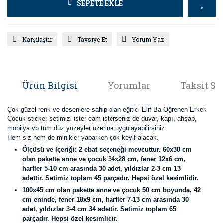
SEPETE EKLE
Karşılaştır
Tavsiye Et
Yorum Yaz
Ürün Bilgisi
Yorumlar
Taksit Se
Çok güzel renk ve desenlere sahip olan eğitici Elif Ba Öğrenen Erkek
Çocuk sticker setimizi ister cam isterseniz de duvar, kapı, ahşap,
mobilya vb.tüm düz yüzeyler üzerine uygulayabilirsiniz.
Hem siz hem de minikler yaparken çok keyif alacak.
Ölçüsü ve İçeriği:
2 ebat seçeneği mevcuttur. 60x30 cm
olan pakette anne ve çocuk 34x28 cm, fener 12x6 cm,
harfler 5-10 cm arasında 30 adet, yıldızlar 2-3 cm 13
adettir. Setimiz toplam 45 parçadır. Hepsi özel kesimlidir.
100x45 cm olan pakette anne ve çocuk 50 cm boyunda, 42
cm eninde, fener 18x9 cm, harfler 7-13 cm arasında 30
adet, yıldızlar 3-4 cm 34 adettir. Setimiz toplam 65
parçadır. Hepsi özel kesimlidir.