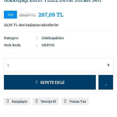
Gökkuşağı Bulut Yıldız Duvar Sticker Seti
267,09 TL
%20
333,87 TL
24,56 TL den başlayan taksitlerle!
Kategori
Gökkuşakları
Stok Kodu
GKBY01
SEPETE EKLE
Karşılaştır
Tavsiye Et
Yorum Yaz