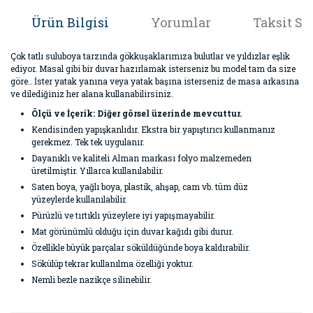
Ürün Bilgisi
Yorumlar
Taksit Se
Çok tatlı suluboya tarzında gökkuşaklarımıza bulutlar ve yıldızlar eşlik
ediyor. Masal gibi bir duvar hazırlamak isterseniz bu model tam da size
göre.. İster yatak yanına veya yatak başına isterseniz de masa arkasına
ve dilediğiniz her alana kullanabilirsiniz.
Ölçü ve İçerik: Diğer görsel üzerinde mevcuttur.
Kendisinden yapışkanlıdır. Ekstra bir yapıştırıcı kullanmanız
gerekmez. Tek tek uygulanır.
Dayanıklı ve kaliteli Alman markası folyo malzemeden
üretilmiştir. Yıllarca kullanılabilir.
Saten boya, yağlı boya, plastik, ahşap, cam vb. tüm düz
yüzeylerde kullanılabilir.
Pürüzlü ve tırtıklı yüzeylere iyi yapışmayabilir.
Mat görünümlü olduğu için duvar kağıdı gibi durur.
Özellikle büyük parçalar söküldüğünde boya kaldırabilir.
Sökülüp tekrar kullanılma özelliği yoktur.
Nemli bezle nazikçe silinebilir.