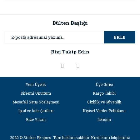
Bu ürünün fiyat bilgisi, resim, ürün açıklamalarında ve diğer
konularda yetersiz gördüğünüz noktaları öneri formunu
Bu ürüne ilk yorumu siz yapın!
kullanarak tarafımıza iletebilirsiniz.
Görüş ve önerileriniz için teşekkür ederiz.
Bülten Başlığı
Yorum Yaz
Ürün resmi kalitesiz, bozuk veya görüntülenemiyor.
EKLE
Ürün açıklamasında eksik bilgiler bulunuyor.
Bizi Takip Edin
Ürün bilgilerinde hatalar bulunuyor.
Ürün fiyatı diğer sitelerden daha pahalı.
Bu ürüne benzer farklı alternatifler olmalı.
Yeni Üyelik
Üye Girişi
Şifremi Unuttum
Kargo Takibi
Mesafeli Satış Sözleşmesi
Gizlilik ve Güvenlik
İptal ve İade Şartları
Kişisel Veriler Politikası
Gönder
Bize Yazın
İletişim
2020 © Sticker Ekspres. Tüm hakları saklıdır. Kredi kartı bilgileriniz