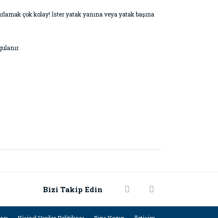
zırlamak çok kolay! İster yatak yanına veya yatak başına
gulanır.
rak tarafımıza iletebilirsiniz.
Bizi Takip Edin