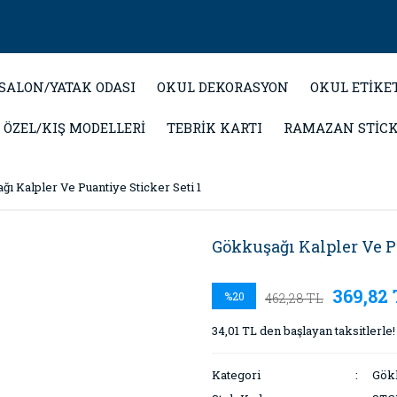
SALON/YATAK ODASI
OKUL DEKORASYON
OKUL ETİKE
 ÖZEL/KIŞ MODELLERİ
TEBRİK KARTI
RAMAZAN STİC
ı Kalpler Ve Puantiye Sticker Seti 1
Gökkuşağı Kalpler Ve Pu
369,82
%20
462,28 TL
34,01 TL den başlayan taksitlerle!
Kategori
Gök