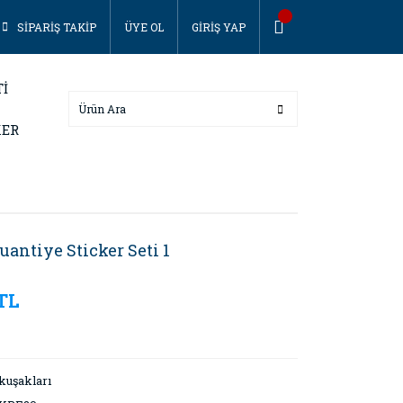
SİPARİŞ TAKİP
ÜYE OL
GİRİŞ YAP
Tİ
KER
antiye Sticker Seti 1
 TL
kuşakları