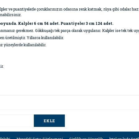
alpler ve puantiyelerle çocuklarınızın odasına renk katmak, rüya gibi odalar ha
nabilirsiniz.
boyunda. Kalpler 6 cm 54 adet. Puantiyeler 3 cm 124 adet.
lanmanız gerekmez. Gökkuşağı tek parça olarak uygulanır. Kalpler ise tek tek uy
retilmiştir. Yıllarca kullanılabilir.
z yüzeylerde kullanılabilir.
ir.
da ve diğer konularda yetersiz gördüğünüz noktaları öneri formunu kullana
Bu ürüne ilk yorumu siz yapın!
.
EKLE
Yorum Yaz