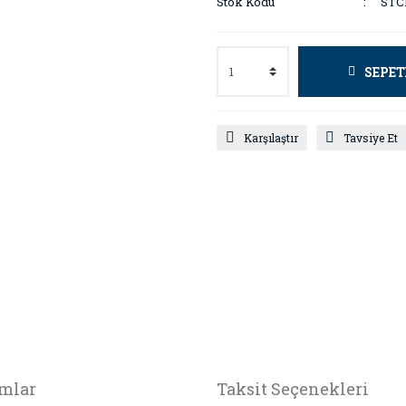
Stok Kodu
STC
SEPET
Karşılaştır
Tavsiye Et
mlar
Taksit Seçenekleri