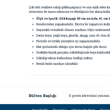
Çok tatlı renklere sahip gökkuşağımız ve ona eşlik eden k
isterseniz de masa arkasına ve dilediğiniz her alana kulla
Ölçü ve İçerik: Gökkuşağı 90 cm eninde, 61 cm 
Kendisinden yapışkanlıdır. Ekstra bir yapıştırıcı kul
Dayanıklı ve kaliteli Alman markası folyo malzemeden ü
Saten boya, yağlı boya, plastik, ahşap, cam vb. tüm dü
Pürüzlü ve tırtıklı yüzeylere iyi yapışmayabilir.
Mat görünümlü olduğu için duvar kağıdı gibi durur.
Özellikle büyük parçalar söküldüğünde boya kaldırabil
Sökülüp tekrar kullanılma özelliği yoktur.
Nemli bezle nazikçe silinebilir.
Bu ürünün fiyat bilgisi, resim, ürün açıklamaların
Görüş ve önerileriniz için teşekkür ederiz.
Ürün resmi kalitesiz, bozuk veya görüntülenemiyor
Bülten Başlığı
Ürün açıklamasında eksik bilgiler bulunuyor.
Ürün bilgilerinde hatalar bulunuyor.