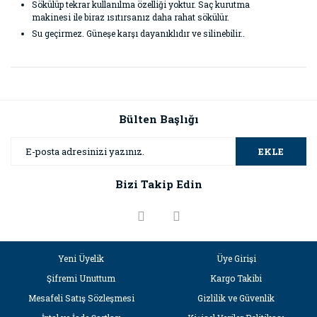
Sökülüp tekrar kullanılma özelliği yoktur. Saç kurutma
makinesi ile biraz ısıtırsanız daha rahat sökülür.
Su geçirmez. Güneşe karşı dayanıklıdır ve silinebilir..
Bu ürünün fiyat bilgisi, resim, ürün açıklamalarında ve diğer
konularda yetersiz gördüğünüz noktaları öneri formunu
Bu ürüne ilk yorumu siz yapın!
kullanarak tarafımıza iletebilirsiniz.
Görüş ve önerileriniz için teşekkür ederiz.
Bülten Başlığı
Yorum Yaz
Ürün resmi kalitesiz, bozuk veya görüntülenemiyor.
EKLE
Ürün açıklamasında eksik bilgiler bulunuyor.
Bizi Takip Edin
Ürün bilgilerinde hatalar bulunuyor.
Ürün fiyatı diğer sitelerden daha pahalı.
Bu ürüne benzer farklı alternatifler olmalı.
Yeni Üyelik
Üye Girişi
Şifremi Unuttum
Kargo Takibi
Mesafeli Satış Sözleşmesi
Gizlilik ve Güvenlik