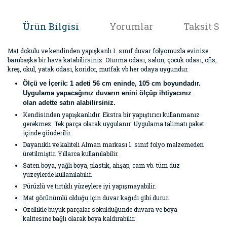
Ürün Bilgisi
Yorumlar
Taksit Se
Mat dokulu ve kendinden yapışkanlı 1. sınıf duvar folyomuzla evinize
bambaşka bir hava katabilirsiniz. Oturma odası, salon, çocuk odası, ofis,
kreş, okul, yatak odası, koridor, mutfak vb her odaya uygundur.
Ölçü ve İçerik:
1 adeti 56 cm eninde, 105 cm boyundadır.
Uygulama yapacağınız duvarın enini ölçüp ihtiyacınız
olan adette satın alabilirsiniz.
Kendisinden yapışkanlıdır. Ekstra bir yapıştırıcı kullanmanız
gerekmez. Tek parça olarak uygulanır. Uygulama talimatı paket
içinde gönderilir.
Dayanıklı ve kaliteli Alman markası 1. sınıf folyo malzemeden
üretilmiştir. Yıllarca kullanılabilir.
Saten boya, yağlı boya, plastik, ahşap, cam vb. tüm düz
yüzeylerde kullanılabilir.
Pürüzlü ve tırtıklı yüzeylere iyi yapışmayabilir.
Mat görünümlü olduğu için duvar kağıdı gibi durur.
Özellikle büyük parçalar söküldüğünde duvara ve boya
kalitesine bağlı olarak boya kaldırabilir.