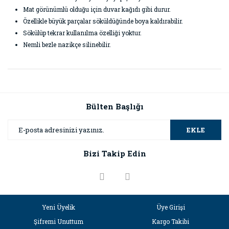
Mat görünümlü olduğu için duvar kağıdı gibi durur.
Özellikle büyük parçalar söküldüğünde boya kaldırabilir.
Sökülüp tekrar kullanılma özelliği yoktur.
Nemli bezle nazikçe silinebilir.
Bu ürünün fiyat bilgisi, resim, ürün açıklamalarında ve diğer
konularda yetersiz gördüğünüz noktaları öneri formunu
Bu ürüne ilk yorumu siz yapın!
kullanarak tarafımıza iletebilirsiniz.
Görüş ve önerileriniz için teşekkür ederiz.
Bülten Başlığı
Yorum Yaz
Ürün resmi kalitesiz, bozuk veya görüntülenemiyor.
EKLE
Ürün açıklamasında eksik bilgiler bulunuyor.
Bizi Takip Edin
Ürün bilgilerinde hatalar bulunuyor.
Ürün fiyatı diğer sitelerden daha pahalı.
Bu ürüne benzer farklı alternatifler olmalı.
Yeni Üyelik
Üye Girişi
Şifremi Unuttum
Kargo Takibi