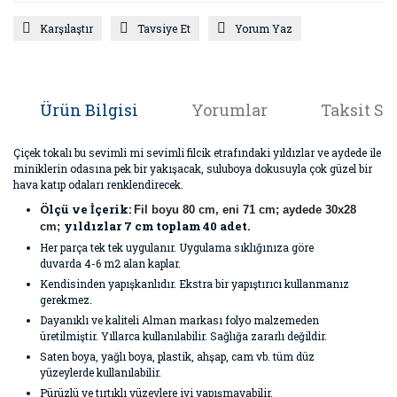
Karşılaştır
Tavsiye Et
Yorum Yaz
Ürün Bilgisi
Yorumlar
Taksit Se
Çiçek tokalı bu sevimli mi sevimli filcik etrafındaki yıldızlar ve aydede ile
miniklerin odasına pek bir yakışacak, suluboya dokusuyla çok güzel bir
hava katıp odaları renklendirecek.
Ölçü ve İçerik:
Fil boyu 80 cm, eni 71 cm; aydede 30x28
yıldızlar 7 cm toplam 40 adet.
cm;
Her parça tek tek uygulanır. Uygulama sıklığınıza göre
duvarda 4-6 m2 alan kaplar.
Kendisinden yapışkanlıdır. Ekstra bir yapıştırıcı kullanmanız
gerekmez.
Dayanıklı ve kaliteli Alman markası folyo malzemeden
üretilmiştir. Yıllarca kullanılabilir. Sağlığa zararlı değildir.
Saten boya, yağlı boya, plastik, ahşap, cam vb. tüm düz
yüzeylerde kullanılabilir.
Pürüzlü ve tırtıklı yüzeylere iyi yapışmayabilir.