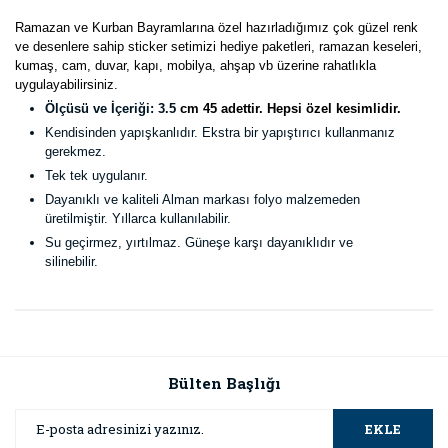
Ramazan ve Kurban Bayramlarına özel hazırladığımız çok güzel renk
ve desenlere sahip sticker setimizi hediye paketleri, ramazan keseleri,
kumaş, cam, duvar, kapı, mobilya, ahşap vb üzerine rahatlıkla
uygulayabilirsiniz.
Ölçüsü ve İçeriği: 3.5
cm 45 adettir. Hepsi özel kesimlidir.
Kendisinden yapışkanlıdır. Ekstra bir yapıştırıcı kullanmanız
gerekmez.
Tek tek uygulanır.
Dayanıklı ve kaliteli Alman markası folyo malzemeden
üretilmiştir. Yıllarca kullanılabilir.
Su geçirmez, yırtılmaz. Güneşe karşı dayanıklıdır ve
silinebilir.
Bu ürünün fiyat bilgisi, resim, ürün açıklamalarında ve diğer
konularda yetersiz gördüğünüz noktaları öneri formunu
Bu ürüne ilk yorumu siz yapın!
kullanarak tarafımıza iletebilirsiniz.
Görüş ve önerileriniz için teşekkür ederiz.
Bülten Başlığı
Yorum Yaz
Ürün resmi kalitesiz, bozuk veya görüntülenemiyor.
EKLE