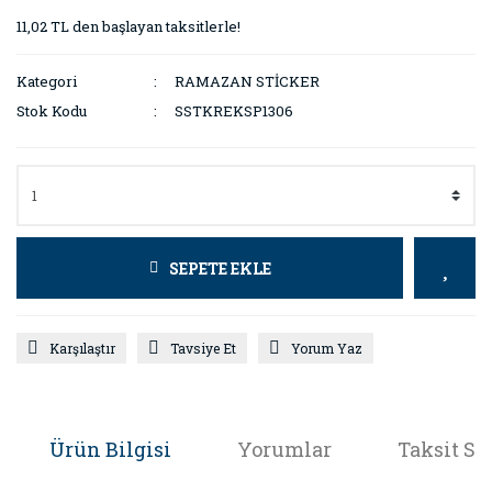
11,02 TL den başlayan taksitlerle!
Kategori
RAMAZAN STİCKER
Stok Kodu
SSTKREKSP1306
SEPETE EKLE
Karşılaştır
Tavsiye Et
Yorum Yaz
Ürün Bilgisi
Yorumlar
Taksit Se