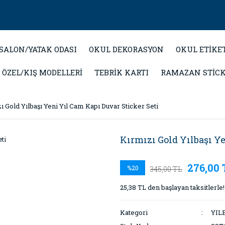
SALON/YATAK ODASI
OKUL DEKORASYON
OKUL ETİKE
 ÖZEL/KIŞ MODELLERİ
TEBRİK KARTI
RAMAZAN STİC
ı Gold Yılbaşı Yeni Yıl Cam Kapı Duvar Sticker Seti
Kırmızı Gold Yılbaşı Ye
276,00 
%20
345,00 TL
25,38 TL den başlayan taksitlerle!
Kategori
YIL