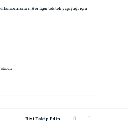
llanabilirsiniz. Her figür tek tek yapıştığı için
labilir.
rak tarafımıza iletebilirsiniz.
Bizi Takip Edin