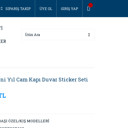
SİPARİŞ TAKİP
ÜYE OL
GİRİŞ YAP
Tİ
KER
ni Yıl Cam Kapı Duvar Sticker Seti
TL
BAŞI ÖZEL/KIŞ MODELLERİ