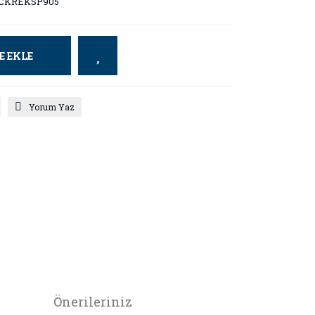
CKREKSP905
E EKLE
Yorum Yaz
Önerileriniz