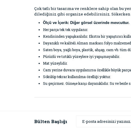
Çok tatlı bir tasarıma ve renklere sahip olan bu yen
dilediğiniz gibi organize edebilirsiniz. Sökerken 
Ölçü ve İçerik: Diğer görsel üzerinde mevcuttur.
Her parça tek tek uygulanır.
Kendisinden yapışkanlıdır. Ekstra bir yapıştırıcı k
Dayanıklı ve kaliteli Alman markası folyo malzemeden 
Saten boya, yağlı boya, plastik, ahşap, cam vb. tüm dü
Pürüzlü ve tırtıklı yüzeylere iyi yapışmayabilir.
Mat yüzeylidir.
Cam yerine duvara uygulanırsa özellikle büyük parçal
Sökülüp tekrar kullanılma özelliği yoktur.
Su geçirmez. Güneşe karşı dayanıklıdır. Su ve bezle sil
Bu ürünün fiyat bilgisi, resim, ürün açıklamaların
Görüş ve önerileriniz için teşekkür ederiz.
Ürün resmi kalitesiz, bozuk veya görüntülenemiyor
Bülten Başlığı
Ürün açıklamasında eksik bilgiler bulunuyor.