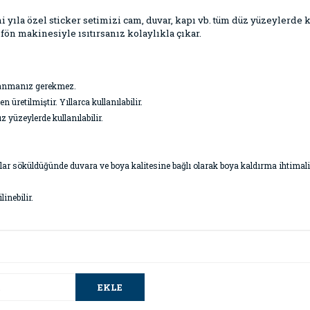
i yıla özel sticker setimizi cam, duvar, kapı vb. tüm düz yüzeylerde ku
fön makinesiyle ısıtırsanız kolaylıkla çıkar.
ullanmanız gerekmez.
üretilmiştir. Yıllarca kullanılabilir.
z yüzeylerde kullanılabilir.
ar söküldüğünde duvara ve boya kalitesine bağlı olarak boya kaldırma ihtimali o
inebilir.
da ve diğer konularda yetersiz gördüğünüz noktaları öneri formunu kullana
Bu ürüne ilk yorumu siz yapın!
.
EKLE
Yorum Yaz