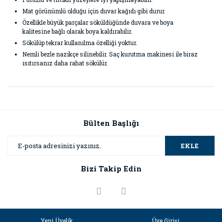
Mat görünümlü olduğu için duvar kağıdı gibi durur.
Özellikle büyük parçalar söküldüğünde duvara ve boya
kalitesine bağlı olarak boya kaldırabilir.
Sökülüp tekrar kullanılma özelliği yoktur.
Nemli bezle nazikçe silinebilir. Saç kurutma makinesi ile biraz
ısıtırsanız daha rahat sökülür.
Bu ürünün fiyat bilgisi, resim, ürün açıklamalarında ve diğer
konularda yetersiz gördüğünüz noktaları öneri formunu
Bu ürüne ilk yorumu siz yapın!
kullanarak tarafımıza iletebilirsiniz.
Görüş ve önerileriniz için teşekkür ederiz.
Bülten Başlığı
Yorum Yaz
Ürün resmi kalitesiz, bozuk veya görüntülenemiyor.
EKLE
Ürün açıklamasında eksik bilgiler bulunuyor.
Bizi Takip Edin
Ürün bilgilerinde hatalar bulunuyor.
Ürün fiyatı diğer sitelerden daha pahalı.
Bu ürüne benzer farklı alternatifler olmalı.
Yeni Üyelik
Üye Girişi