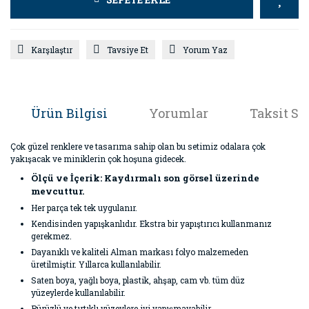
Karşılaştır
Tavsiye Et
Yorum Yaz
Ürün Bilgisi
Yorumlar
Taksit Se
Çok güzel renklere ve tasarıma sahip olan bu setimiz odalara çok
yakışacak ve miniklerin çok hoşuna gidecek.
Ölçü ve İçerik: Kaydırmalı son görsel üzerinde
mevcuttur.
Her parça tek tek uygulanır.
Kendisinden yapışkanlıdır. Ekstra bir yapıştırıcı kullanmanız
gerekmez.
Dayanıklı ve kaliteli Alman markası folyo malzemeden
üretilmiştir. Yıllarca kullanılabilir.
Saten boya, yağlı boya, plastik, ahşap, cam vb. tüm düz
yüzeylerde kullanılabilir.
Pürüzlü ve tırtıklı yüzeylere iyi yapışmayabilir.