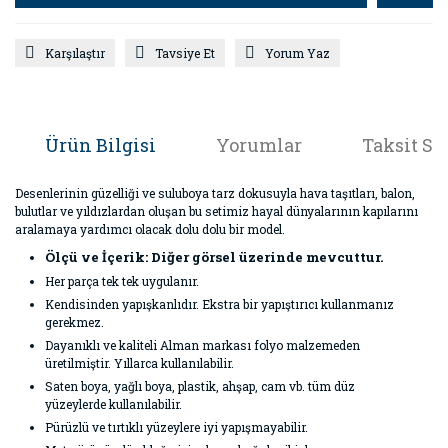
Karşılaştır
Tavsiye Et
Yorum Yaz
Ürün Bilgisi
Yorumlar
Taksit Se
Desenlerinin güzelliği ve suluboya tarz dokusuyla hava taşıtları, balon,
bulutlar ve yıldızlardan oluşan bu setimiz hayal dünyalarının kapılarını
aralamaya yardımcı olacak dolu dolu bir model.
Ölçü ve İçerik: Diğer görsel üzerinde mevcuttur.
Her parça tek tek uygulanır.
Kendisinden yapışkanlıdır. Ekstra bir yapıştırıcı kullanmanız
gerekmez.
Dayanıklı ve kaliteli Alman markası folyo malzemeden
üretilmiştir. Yıllarca kullanılabilir.
Saten boya, yağlı boya, plastik, ahşap, cam vb. tüm düz
yüzeylerde kullanılabilir.
Pürüzlü ve tırtıklı yüzeylere iyi yapışmayabilir.