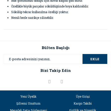
Mat görünümlü olduğu için duvar kağıdı gibi durur.
Özellikle büyük parçalar söküldüğünde boya kaldırabilir.
Sökülüp tekrar kullanılma özelliği yoktur.
Nemli bezle nazikçe silinebilir.
Bu ürünün fiyat bilgisi, resim, ürün açıklamalarında ve diğer
konularda yetersiz gördüğünüz noktaları öneri formunu
Bu ürüne ilk yorumu siz yapın!
kullanarak tarafımıza iletebilirsiniz.
Görüş ve önerileriniz için teşekkür ederiz.
Bülten Başlığı
Yorum Yaz
Ürün resmi kalitesiz, bozuk veya görüntülenemiyor.
EKLE
Ürün açıklamasında eksik bilgiler bulunuyor.
Bizi Takip Edin
Ürün bilgilerinde hatalar bulunuyor.
Ürün fiyatı diğer sitelerden daha pahalı.
Bu ürüne benzer farklı alternatifler olmalı.
Yeni Üyelik
Üye Girişi
Şifremi Unuttum
Kargo Takibi
Mesafeli Satış Sözleşmesi
Gizlilik ve Güvenlik