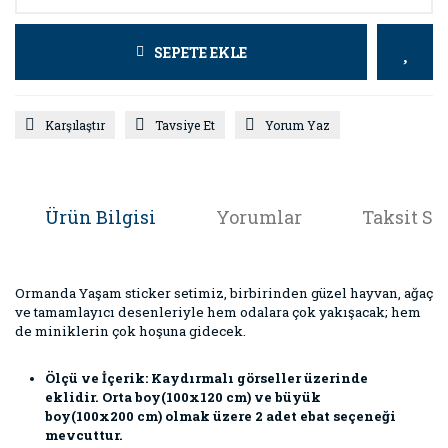
SEPETE EKLE
Karşılaştır
Tavsiye Et
Yorum Yaz
Ürün Bilgisi
Yorumlar
Taksit Se
Ormanda Yaşam sticker setimiz, birbirinden güzel hayvan, ağaç
ve tamamlayıcı desenleriyle hem odalara çok yakışacak; hem
de miniklerin çok hoşuna gidecek.
Ölçü ve İçerik: Kaydırmalı görseller üzerinde
eklidir. Orta boy(100x120 cm) ve büyük
boy(100x200 cm) olmak üzere 2 adet ebat seçeneği
mevcuttur.