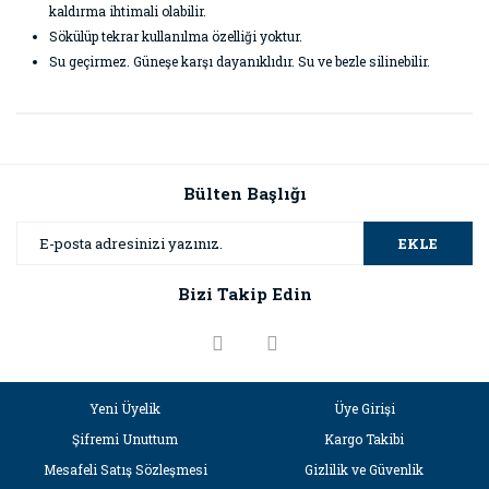
kaldırma ihtimali olabilir.
Sökülüp tekrar kullanılma özelliği yoktur.
Su geçirmez. Güneşe karşı dayanıklıdır. Su ve bezle silinebilir.
Bu ürünün fiyat bilgisi, resim, ürün açıklamalarında ve diğer
konularda yetersiz gördüğünüz noktaları öneri formunu
Bu ürüne ilk yorumu siz yapın!
kullanarak tarafımıza iletebilirsiniz.
Görüş ve önerileriniz için teşekkür ederiz.
Bülten Başlığı
Yorum Yaz
Ürün resmi kalitesiz, bozuk veya görüntülenemiyor.
EKLE
Ürün açıklamasında eksik bilgiler bulunuyor.
Bizi Takip Edin
Ürün bilgilerinde hatalar bulunuyor.
Ürün fiyatı diğer sitelerden daha pahalı.
Bu ürüne benzer farklı alternatifler olmalı.
Yeni Üyelik
Üye Girişi
Şifremi Unuttum
Kargo Takibi
Mesafeli Satış Sözleşmesi
Gizlilik ve Güvenlik