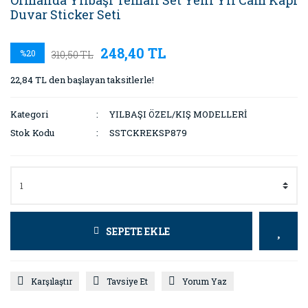
Ormanda Yılbaşı Temalı Set Yeni Yıl Cam Kapı
Duvar Sticker Seti
248,40 TL
%20
310,50 TL
22,84 TL den başlayan taksitlerle!
Kategori
YILBAŞI ÖZEL/KIŞ MODELLERİ
Stok Kodu
SSTCKREKSP879
SEPETE EKLE
Karşılaştır
Tavsiye Et
Yorum Yaz