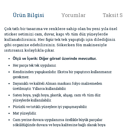
Ürün Bilgisi
Yorumlar
Taksit Se
Çok tatlı bir tasarıma ve renklere sahip olan bu yeni yıla özel
sticker setimizi cam, duvar, kapı vb. tüm düz yüzeylerde
kullanabilirsiniz. Her figür tek tek yapıştığı için dilediğiniz
gibi organize edebilirsiniz. Sökerken fön makinesiyle
ısıtırsanız kolaylıkla çıkar.
Ölçü ve İçerik: Diğer görsel üzerinde mevcuttur.
Her parça tek tek uygulanır.
Kendisinden yapışkanlıdır. Ekstra bir yapıştırıcı kullanmanız
gerekmez.
Dayanıklı ve kaliteli Alman markası folyo malzemeden
üretilmiştir. Yıllarca kullanılabilir.
Saten boya, yağlı boya, plastik, ahşap, cam vb. tüm düz
yüzeylerde kullanılabilir.
Pürüzlü ve tırtıklı yüzeylere iyi yapışmayabilir.
Mat yüzeylidir.
Cam yerine duvara uygulanırsa özellikle büyük parçalar
söküldüğünde duvara ve boya kalitesine bağlı olarak boya