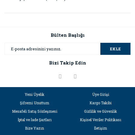
Bu ürünün fiyat bilgisi, resim, ürün açıklamalarında ve diğer
konularda yetersiz gördüğünüz noktaları öneri formunu
Bu ürüne ilk yorumu siz yapın!
kullanarak tarafımıza iletebilirsiniz.
Görüş ve önerileriniz için teşekkür ederiz.
Bülten Başlığı
Yorum Yaz
Ürün resmi kalitesiz, bozuk veya görüntülenemiyor.
EKLE
Ürün açıklamasında eksik bilgiler bulunuyor.
Bizi Takip Edin
Ürün bilgilerinde hatalar bulunuyor.
Ürün fiyatı diğer sitelerden daha pahalı.
Bu ürüne benzer farklı alternatifler olmalı.
Yeni Üyelik
Üye Girişi
Şifremi Unuttum
Kargo Takibi
Mesafeli Satış Sözleşmesi
Gizlilik ve Güvenlik
İptal ve İade Şartları
Kişisel Veriler Politikası
Gönder
Bize Yazın
İletişim