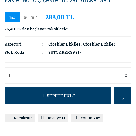
Pastel Boho Çiçekler Duvar Sticker Seti
288,00 TL
%20
360,00 TL
26,48 TL den başlayan taksitlerle!
Kategori
Çiçekler Bitkiler
,
Çiçekler Bitkiler
Stok Kodu
SSTCKREKSP817
SEPETE EKLE
Karşılaştır
Tavsiye Et
Yorum Yaz