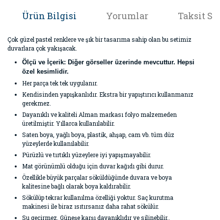
Ürün Bilgisi
Yorumlar
Taksit Se
Çok güzel pastel renklere ve şık bir tasarıma sahip olan bu setimiz
duvarlara çok yakışacak.
Ölçü ve İçerik:
Diğer görseller üzerinde mevcuttur. Hepsi
özel kesimlidir.
Her parça tek tek uygulanır.
Kendisinden yapışkanlıdır. Ekstra bir yapıştırıcı kullanmanız
gerekmez.
Dayanıklı ve kaliteli Alman markası folyo malzemeden
üretilmiştir. Yıllarca kullanılabilir.
Saten boya, yağlı boya, plastik, ahşap, cam vb. tüm düz
yüzeylerde kullanılabilir.
Pürüzlü ve tırtıklı yüzeylere iyi yapışmayabilir.
Mat görünümlü olduğu için duvar kağıdı gibi durur.
Özellikle büyük parçalar söküldüğünde duvara ve boya
kalitesine bağlı olarak boya kaldırabilir.
Sökülüp tekrar kullanılma özelliği yoktur. Saç kurutma
makinesi ile biraz ısıtırsanız daha rahat sökülür.
Su geçirmez. Güneşe karşı dayanıklıdır ve silinebilir..