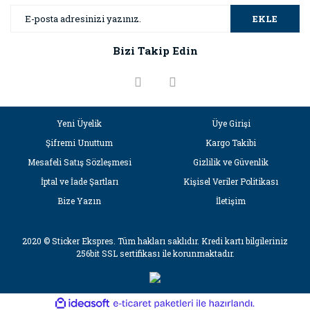
Yorum Yaz
Ürün resmi kalitesiz, bozuk veya görüntülenemiyor.
EKLE
Ürün açıklamasında eksik bilgiler bulunuyor.
Bizi Takip Edin
Ürün bilgilerinde hatalar bulunuyor.
Ürün fiyatı diğer sitelerden daha pahalı.
Bu ürüne benzer farklı alternatifler olmalı.
Yeni Üyelik
Üye Girişi
Şifremi Unuttum
Kargo Takibi
Mesafeli Satış Sözleşmesi
Gizlilik ve Güvenlik
İptal ve İade Şartları
Kişisel Veriler Politikası
Gönder
Bize Yazın
İletişim
2020 © Sticker Ekspres. Tüm hakları saklıdır. Kredi kartı bilgileriniz
256bit SSL sertifikası ile korunmaktadır.
ile
ideasoft
e-