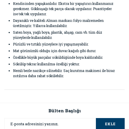
Kendisinden yapışkanlıdır. Ekstra bir yapıştırıcı kullanmanız
gerekmez. Gökkuşağı tek parça olarak uygulanır. Puantiyeler
ise tek tek uygulanır.
Dayanıklı ve kaliteli Alman markası folyo malzemeden
üretilmiştir. Yıllarca kullanılabilir.
Saten boya, yağlı boya, plastik, ahşap, cam vb. tüm düz
yüzeylerde kullanılabilir.
Pürüzlü ve tırtıklı yüzeylere iyi yapışmayabilir.
Mat görünümlü olduğu için duvar kağıdı gibi durur.
Özellikle büyük parçalar söküldüğünde boya kaldırabilir.
Sökülüp tekrar kullanılma özelliği yoktur.
Nemli bezle nazikçe silinebilir. Saç kurutma makinesi ile biraz
ısıtılırsa daha rahat sökülebilir.
Bu ürünün fiyat bilgisi, resim, ürün açıklamalarında ve diğer
konularda yetersiz gördüğünüz noktaları öneri formunu
Bu ürüne ilk yorumu siz yapın!
kullanarak tarafımıza iletebilirsiniz.
Görüş ve önerileriniz için teşekkür ederiz.
Bülten Başlığı
Yorum Yaz
Ürün resmi kalitesiz, bozuk veya görüntülenemiyor.
EKLE