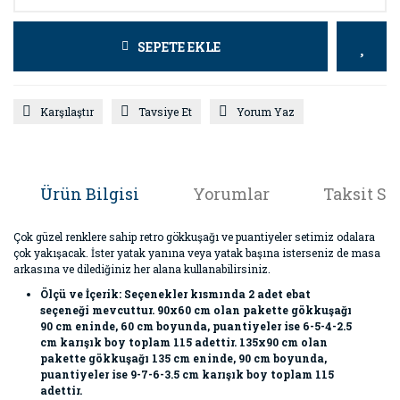
SEPETE EKLE
Karşılaştır
Tavsiye Et
Yorum Yaz
Ürün Bilgisi
Yorumlar
Taksit Se
Çok güzel renklere sahip retro gökkuşağı ve puantiyeler setimiz odalara
çok yakışacak. İster yatak yanına veya yatak başına isterseniz de masa
arkasına ve dilediğiniz her alana kullanabilirsiniz.
Ölçü ve İçerik: Seçenekler kısmında 2 adet ebat
seçeneği mevcuttur. 90x60 cm olan pakette gökkuşağı
90 cm eninde, 60 cm boyunda, puantiyeler ise 6-5-4-2.5
cm karışık boy toplam 115 adettir. 135x90 cm olan
pakette gökkuşağı 135 cm eninde, 90 cm boyunda,
puantiyeler ise 9-7-6-3.5 cm karışık boy toplam 115
adettir.