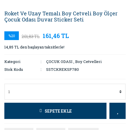
Roket Ve Uzay Temalı Boy Cetveli Boy Ölçer
Çocuk Odası Duvar Sticker Seti
161,46 TL
%20
201,83 TL
14,85 TL den başlayan taksitlerle!
Kategori
ÇOCUK ODASI
,
Boy Cetvelleri
Stok Kodu
SSTCKREKSP780
SEPETE EKLE