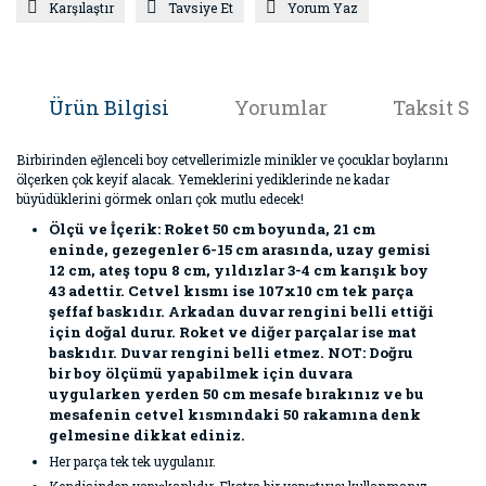
Karşılaştır
Tavsiye Et
Yorum Yaz
Ürün Bilgisi
Yorumlar
Taksit Se
Birbirinden eğlenceli boy cetvellerimizle minikler ve çocuklar boylarını
ölçerken çok keyif alacak. Yemeklerini yediklerinde ne kadar
büyüdüklerini görmek onları çok mutlu edecek!
Ölçü ve İçerik: Roket 50 cm boyunda, 21 cm
eninde, gezegenler 6-15 cm arasında, uzay gemisi
12 cm, ateş topu 8 cm, yıldızlar 3-4 cm karışık boy
43 adettir. Cetvel kısmı ise 107x10 cm tek parça
şeffaf baskıdır. Arkadan duvar rengini belli ettiği
için doğal durur. Roket ve diğer parçalar ise mat
baskıdır. Duvar rengini belli etmez. NOT: Doğru
bir boy ölçümü yapabilmek için duvara
uygularken yerden 50 cm mesafe bırakınız ve bu
mesafenin cetvel kısmındaki 50 rakamına denk
gelmesine dikkat ediniz.
Her parça tek tek uygulanır.