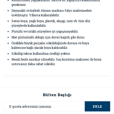
Kendisinden yapışkanlıdır. Ekstra bir yapıştırıcı kullanmanız
gerekmez.
Dayanıklı ve kaliteli Alman markası folyo malzemeden
üretilmiştir. Yıllarca kullanılabilir.
Saten boya, yağlı boya, plastik, ahşap, cam vb. tüm düz
yüzeylerde kullanılabilir.
Pürüzlü ve tırtıklı yüzeylere iyi yapışmayabilir.
Mat görünümlü olduğu için duvar kağıdı gibi durur.
Özellikle büyük parçalar söküldüğünde duvara ve boya
kalitesine bağlı olarak boya kaldırabilir.
Sökülüp tekrar kullanılma özelliği yoktur.
Nemli bezle nazikçe silinebilir. Saç kurutma makinesi ile biraz
ısıtırsanız daha rahat sökülür.
Bu ürünün fiyat bilgisi, resim, ürün açıklamalarında ve diğer
konularda yetersiz gördüğünüz noktaları öneri formunu
Bu ürüne ilk yorumu siz yapın!
kullanarak tarafımıza iletebilirsiniz.
Görüş ve önerileriniz için teşekkür ederiz.
Bülten Başlığı
Yorum Yaz
Ürün resmi kalitesiz, bozuk veya görüntülenemiyor.
EKLE
Ürün açıklamasında eksik bilgiler bulunuyor.