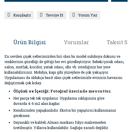
Karşılaştır
Tavsiye Et
Yorum Yaz
Ürün Bilgisi
Yorumlar
Taksit Se
En sevilen çiçek setlerimizden biri olan bu model suluboya dokusu ve
renklerinin güzelliği ile gittiği her evi güzelleştiriyor. Bebek/çocuk odası,
salon, mutfak, koridor, yatak odası, ofis vb. istediğiniz her yere
kullanabilirsiniz. Mobilya, kapı gibi yüzeylere de çok yakışıyor.
Uygulaması da oldukça basit olan çiçek setlerimizle evinizin havasını
değiştirmek çok kolay.
Ölçüsü ve İçeriği:
Fotoğraf üzerinde mevcuttur.
Her parça tek tek uygulanır. Uygulama sıklığınıza göre
duvarda 4-6 m2 alan kaplar.
Kendisinden yapışkanlıdır. Ekstra bir yapıştırıcı kullanmanız
gerekmez.
Dayanıklı ve kaliteli Alman markası folyo malzemeden
üretilmiştir. Yıllarca kullanılabilir. Sağlığa zararlı değildir.