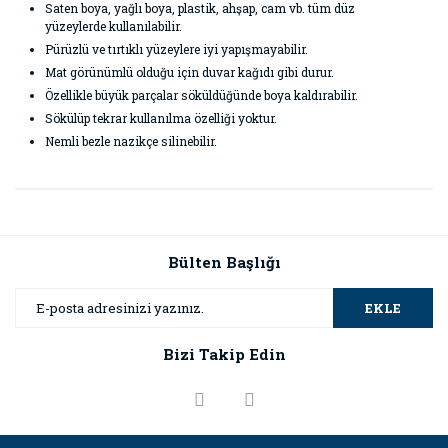
Saten boya, yağlı boya, plastik, ahşap, cam vb. tüm düz
yüzeylerde kullanılabilir.
Pürüzlü ve tırtıklı yüzeylere iyi yapışmayabilir.
Mat görünümlü olduğu için duvar kağıdı gibi durur.
Özellikle büyük parçalar söküldüğünde boya kaldırabilir.
Sökülüp tekrar kullanılma özelliği yoktur.
Nemli bezle nazikçe silinebilir.
Bu ürünün fiyat bilgisi, resim, ürün açıklamalarında ve diğer
konularda yetersiz gördüğünüz noktaları öneri formunu
Bu ürüne ilk yorumu siz yapın!
kullanarak tarafımıza iletebilirsiniz.
Görüş ve önerileriniz için teşekkür ederiz.
Bülten Başlığı
Yorum Yaz
Ürün resmi kalitesiz, bozuk veya görüntülenemiyor.
EKLE
Ürün açıklamasında eksik bilgiler bulunuyor.
Bizi Takip Edin
Ürün bilgilerinde hatalar bulunuyor.
Ürün fiyatı diğer sitelerden daha pahalı.
Bu ürüne benzer farklı alternatifler olmalı.