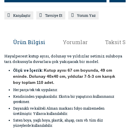
Karşılaştır
Tavsiye Et
Yorum Yaz
Ürün Bilgisi
Yorumlar
Taksit Se
Hayalperest kutup ayısı, dolunay ve yıldızlar setimiz suluboya
tarz dokusuyla duvarlara çok yakışacak bir model.
Ölçü ve İçerik:
Kutup ayısı 67 cm boyunda, 49 cm
eninde. Dolunay 40x40 cm, yıldızlar 7-5-3 cm karışık
boy toplam 110 adet.
Her parça tek tek uygulanır.
Kendisinden yapışkanlıdır. Ekstra bir yapıştırıcı kullanmanız
gerekmez.
Dayanıklı ve kaliteli Alman markası folyo malzemeden
üretilmiştir. Yıllarca kullanılabilir.
Saten boya, yağlı boya, plastik, ahşap, cam vb. tüm düz
yüzeylerde kullanılabilir.