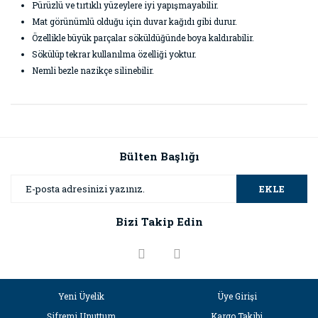
Pürüzlü ve tırtıklı yüzeylere iyi yapışmayabilir.
Mat görünümlü olduğu için duvar kağıdı gibi durur.
Özellikle büyük parçalar söküldüğünde boya kaldırabilir.
Sökülüp tekrar kullanılma özelliği yoktur.
Nemli bezle nazikçe silinebilir.
Bu ürünün fiyat bilgisi, resim, ürün açıklamalarında ve diğer
konularda yetersiz gördüğünüz noktaları öneri formunu
Bu ürüne ilk yorumu siz yapın!
kullanarak tarafımıza iletebilirsiniz.
Görüş ve önerileriniz için teşekkür ederiz.
Bülten Başlığı
Yorum Yaz
Ürün resmi kalitesiz, bozuk veya görüntülenemiyor.
EKLE
Ürün açıklamasında eksik bilgiler bulunuyor.
Bizi Takip Edin
Ürün bilgilerinde hatalar bulunuyor.
Ürün fiyatı diğer sitelerden daha pahalı.
Bu ürüne benzer farklı alternatifler olmalı.
Yeni Üyelik
Üye Girişi
Şifremi Unuttum
Kargo Takibi