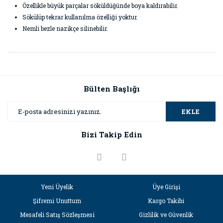
Özellikle büyük parçalar söküldüğünde boya kaldırabilir.
Sökülüp tekrar kullanılma özelliği yoktur.
Nemli bezle nazikçe silinebilir.
Bu ürünün fiyat bilgisi, resim, ürün açıklamalarında ve diğer
konularda yetersiz gördüğünüz noktaları öneri formunu
Bu ürüne ilk yorumu siz yapın!
kullanarak tarafımıza iletebilirsiniz.
Görüş ve önerileriniz için teşekkür ederiz.
Bülten Başlığı
Yorum Yaz
Ürün resmi kalitesiz, bozuk veya görüntülenemiyor.
EKLE
Ürün açıklamasında eksik bilgiler bulunuyor.
Bizi Takip Edin
Ürün bilgilerinde hatalar bulunuyor.
Ürün fiyatı diğer sitelerden daha pahalı.
Bu ürüne benzer farklı alternatifler olmalı.
Yeni Üyelik
Üye Girişi
Şifremi Unuttum
Kargo Takibi
Mesafeli Satış Sözleşmesi
Gizlilik ve Güvenlik