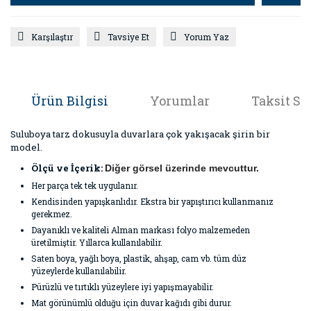
Karşılaştır
Tavsiye Et
Yorum Yaz
Ürün Bilgisi
Yorumlar
Taksit Se
Suluboya tarz dokusuyla duvarlara çok yakışacak şirin bir
model.
Ölçü ve İçerik:
Diğer görsel üzerinde mevcuttur.
Her parça tek tek uygulanır.
Kendisinden yapışkanlıdır. Ekstra bir yapıştırıcı kullanmanız
gerekmez.
Dayanıklı ve kaliteli Alman markası folyo malzemeden
üretilmiştir. Yıllarca kullanılabilir.
Saten boya, yağlı boya, plastik, ahşap, cam vb. tüm düz
yüzeylerde kullanılabilir.
Pürüzlü ve tırtıklı yüzeylere iyi yapışmayabilir.
Mat görünümlü olduğu için duvar kağıdı gibi durur.