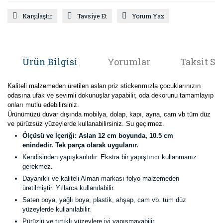
Karşılaştır
Tavsiye Et
Yorum Yaz
Ürün Bilgisi
Yorumlar
Taksit Se
Kaliteli malzemeden üretilen aslan priz stickerımızla çocuklarınızın
odasına ufak ve sevimli dokunuşlar yapabilir, oda dekorunu tamamlayıp
onları mutlu edebilirsiniz.
Ürünümüzü duvar dışında mobilya, dolap, kapı, ayna, cam vb tüm düz
ve pürüzsüz yüzeylerde kullanabilirsiniz. Su geçirmez.
Ölçüsü ve İçeriği:
Aslan 12 cm boyunda, 10.5 cm
enindedir. Tek parça olarak uygulanır.
Kendisinden yapışkanlıdır. Ekstra bir yapıştırıcı kullanmanız
gerekmez.
Dayanıklı ve kaliteli Alman markası folyo malzemeden
üretilmiştir. Yıllarca kullanılabilir.
Saten boya, yağlı boya, plastik, ahşap, cam vb. tüm düz
yüzeylerde kullanılabilir.
Pürüzlü ve tırtıklı yüzeylere iyi yapışmayabilir.