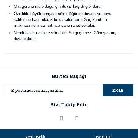
Mat görünümlü olduğu için duvar kağıdı gibi durur.
Özellikle büyük parçalar söküldüğünde duvara ve boya
kalitesine bağlı olarak boya kaldırabilir. Saç kurutma
makinası ile biraz ısıtınca daha rahat sökülür.
Nemli bezle nazikçe silinebilir. Su geçirmez. Güneşe karşı
dayanıklıdır.
Bu ürünün fiyat bilgisi, resim, ürün açıklamalarında ve diğer
konularda yetersiz gördüğünüz noktaları öneri formunu
Bu ürüne ilk yorumu siz yapın!
kullanarak tarafımıza iletebilirsiniz.
Görüş ve önerileriniz için teşekkür ederiz.
Bülten Başlığı
Yorum Yaz
Ürün resmi kalitesiz, bozuk veya görüntülenemiyor.
EKLE
Ürün açıklamasında eksik bilgiler bulunuyor.
Bizi Takip Edin
Ürün bilgilerinde hatalar bulunuyor.
Ürün fiyatı diğer sitelerden daha pahalı.
Bu ürüne benzer farklı alternatifler olmalı.
Yeni Üyelik
Üye Girişi