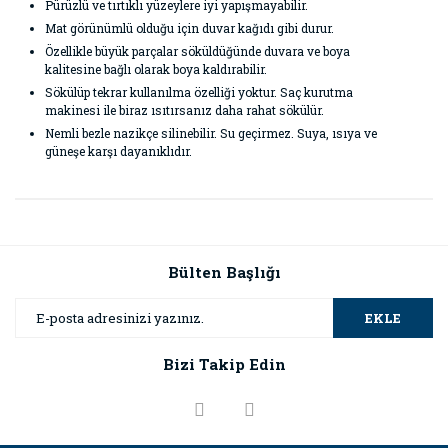
Pürüzlü ve tırtıklı yüzeylere iyi yapışmayabilir.
Mat görünümlü olduğu için duvar kağıdı gibi durur.
Özellikle büyük parçalar söküldüğünde duvara ve boya
kalitesine bağlı olarak boya kaldırabilir.
Sökülüp tekrar kullanılma özelliği yoktur. Saç kurutma
makinesi ile biraz ısıtırsanız daha rahat sökülür.
Nemli bezle nazikçe silinebilir. Su geçirmez. Suya, ısıya ve
güneşe karşı dayanıklıdır.
Bu ürünün fiyat bilgisi, resim, ürün açıklamalarında ve diğer
konularda yetersiz gördüğünüz noktaları öneri formunu
Bu ürüne ilk yorumu siz yapın!
kullanarak tarafımıza iletebilirsiniz.
Görüş ve önerileriniz için teşekkür ederiz.
Bülten Başlığı
Yorum Yaz
Ürün resmi kalitesiz, bozuk veya görüntülenemiyor.
EKLE
Ürün açıklamasında eksik bilgiler bulunuyor.
Bizi Takip Edin
Ürün bilgilerinde hatalar bulunuyor.
Ürün fiyatı diğer sitelerden daha pahalı.
Bu ürüne benzer farklı alternatifler olmalı.