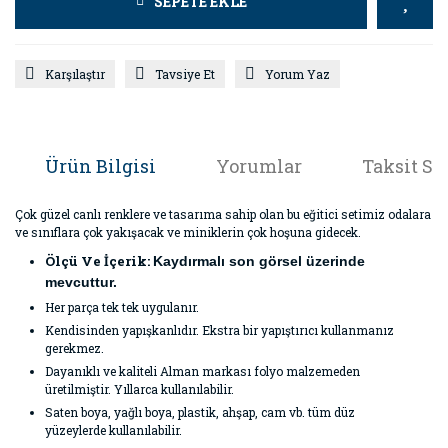
SEPETE EKLE
Karşılaştır
Tavsiye Et
Yorum Yaz
Ürün Bilgisi
Yorumlar
Taksit Se
Çok güzel canlı renklere ve tasarıma sahip olan bu eğitici setimiz odalara
ve sınıflara çok yakışacak ve miniklerin çok hoşuna gidecek.
Ölçü Ve İçerik:
Kaydırmalı son görsel üzerinde
mevcuttur.
Her parça tek tek uygulanır.
Kendisinden yapışkanlıdır. Ekstra bir yapıştırıcı kullanmanız
gerekmez.
Dayanıklı ve kaliteli Alman markası folyo malzemeden
üretilmiştir. Yıllarca kullanılabilir.
Saten boya, yağlı boya, plastik, ahşap, cam vb. tüm düz
yüzeylerde kullanılabilir.