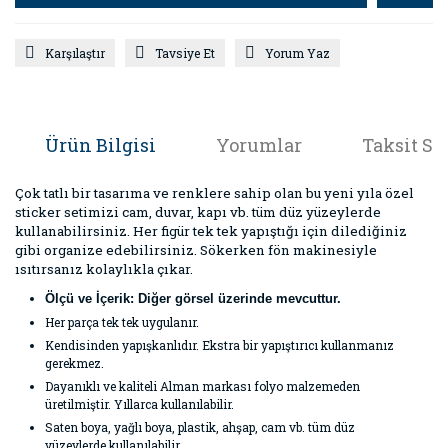
Karşılaştır
Tavsiye Et
Yorum Yaz
Ürün Bilgisi
Yorumlar
Taksit Se
Çok tatlı bir tasarıma ve renklere sahip olan bu yeni yıla özel
sticker setimizi cam, duvar, kapı vb. tüm düz yüzeylerde
kullanabilirsiniz. Her figür tek tek yapıştığı için dilediğiniz
gibi organize edebilirsiniz. Sökerken fön makinesiyle
ısıtırsanız kolaylıkla çıkar.
Ölçü ve İçerik: Diğer görsel üzerinde mevcuttur.
Her parça tek tek uygulanır.
Kendisinden yapışkanlıdır. Ekstra bir yapıştırıcı kullanmanız
gerekmez.
Dayanıklı ve kaliteli Alman markası folyo malzemeden
üretilmiştir. Yıllarca kullanılabilir.
Saten boya, yağlı boya, plastik, ahşap, cam vb. tüm düz
yüzeylerde kullanılabilir.