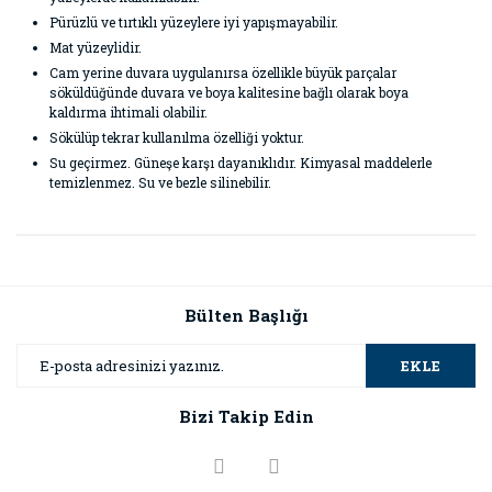
Pürüzlü ve tırtıklı yüzeylere iyi yapışmayabilir.
Mat yüzeylidir.
Cam yerine duvara uygulanırsa özellikle büyük parçalar
söküldüğünde duvara ve boya kalitesine bağlı olarak boya
kaldırma ihtimali olabilir.
Sökülüp tekrar kullanılma özelliği yoktur.
Su geçirmez. Güneşe karşı dayanıklıdır. Kimyasal maddelerle
temizlenmez. Su ve bezle silinebilir.
Bu ürünün fiyat bilgisi, resim, ürün açıklamalarında ve diğer
konularda yetersiz gördüğünüz noktaları öneri formunu
Bu ürüne ilk yorumu siz yapın!
kullanarak tarafımıza iletebilirsiniz.
Görüş ve önerileriniz için teşekkür ederiz.
Bülten Başlığı
Yorum Yaz
Ürün resmi kalitesiz, bozuk veya görüntülenemiyor.
EKLE
Ürün açıklamasında eksik bilgiler bulunuyor.
Bizi Takip Edin
Ürün bilgilerinde hatalar bulunuyor.
Ürün fiyatı diğer sitelerden daha pahalı.
Bu ürüne benzer farklı alternatifler olmalı.