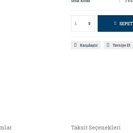
Stok Kodu
TVS
SEPET
Karşılaştır
Tavsiye Et
mlar
Taksit Seçenekleri