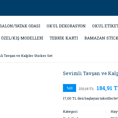
SALON/YATAK ODASI
OKUL DEKORASYON
OKUL ETİKE
 ÖZEL/KIŞ MODELLERİ
TEBRİK KARTI
RAMAZAN STİC
li Tavşan ve Kalpler Sticker Set
Sevimli Tavşan ve Kalp
184,91 
%20
231,14 TL
17,00 TL den başlayan taksitlerle!
Kategori
Hayv