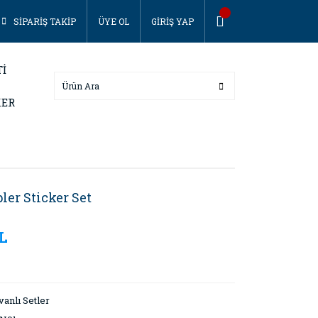
SİPARİŞ TAKİP
ÜYE OL
GİRİŞ YAP
Tİ
KER
ler Sticker Set
TL
anlı Setler