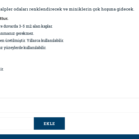
 kalpler odaları renklendirecek ve miniklerin çok hoşuna gidecek.
tur.
re duvarda 3-5 m2 alan kaplar.
ullanmanız gerekmez.
üretilmiştir. Yıllarca kullanılabilir.
z yüzeylerde kullanılabilir.
ir.
da ve diğer konularda yetersiz gördüğünüz noktaları öneri formunu kullana
Bu ürüne ilk yorumu siz yapın!
.
EKLE
Yorum Yaz