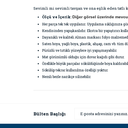
Sevimli mi sevimli tavşan ve ona eşlik eden tatlı
Ölçü ve İçerik:
Diğer görsel üzerinde mevcut
Her parça tek tek uygulanır. Uygulama sıklığınıza gö
Kendisinden yapışkanlıdır. Ekstra bir yapıştırıcı k
Dayanıklı ve kaliteli Alman markası folyo malzemeden 
Saten boya, yağlı boya, plastik, ahşap, cam vb. tüm dü
Pürüzlü ve tırtıklı yüzeylere iyi yapışmayabilir.
Mat görünümlü olduğu için duvar kağıdı gibi durur.
Özellikle büyük parçalar söküldüğünde boya kaldırabil
Sökülüp tekrar kullanılma özelliği yoktur.
Nemli bezle nazikçe silinebilir.
Bu ürünün fiyat bilgisi, resim, ürün açıklamaların
Görüş ve önerileriniz için teşekkür ederiz.
Ürün resmi kalitesiz, bozuk veya görüntülenemiyor
Bülten Başlığı
Ürün açıklamasında eksik bilgiler bulunuyor.