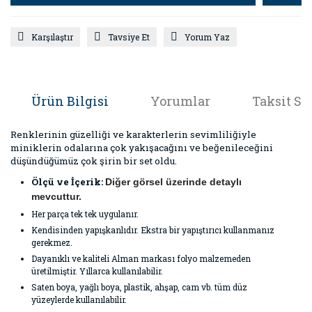
Karşılaştır
Tavsiye Et
Yorum Yaz
Ürün Bilgisi
Yorumlar
Taksit Se
Renklerinin güzelliği ve karakterlerin sevimliliğiyle
miniklerin odalarına çok yakışacağını ve beğenileceğini
düşündüğümüz çok şirin bir set oldu.
Ölçü ve İçerik:
Diğer görsel üzerinde detaylı
mevcuttur.
Her parça tek tek uygulanır.
Kendisinden yapışkanlıdır. Ekstra bir yapıştırıcı kullanmanız
gerekmez.
Dayanıklı ve kaliteli Alman markası folyo malzemeden
üretilmiştir. Yıllarca kullanılabilir.
Saten boya, yağlı boya, plastik, ahşap, cam vb. tüm düz
yüzeylerde kullanılabilir.