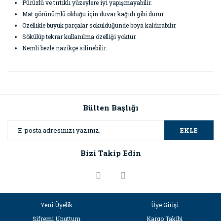
Pürüzlü ve tırtıklı yüzeylere iyi yapışmayabilir.
Mat görünümlü olduğu için duvar kağıdı gibi durur.
Özellikle büyük parçalar söküldüğünde boya kaldırabilir.
Sökülüp tekrar kullanılma özelliği yoktur.
Nemli bezle nazikçe silinebilir.
Bu ürünün fiyat bilgisi, resim, ürün açıklamalarında ve diğer
konularda yetersiz gördüğünüz noktaları öneri formunu
Bu ürüne ilk yorumu siz yapın!
kullanarak tarafımıza iletebilirsiniz.
Görüş ve önerileriniz için teşekkür ederiz.
Bülten Başlığı
Yorum Yaz
Ürün resmi kalitesiz, bozuk veya görüntülenemiyor.
EKLE
Ürün açıklamasında eksik bilgiler bulunuyor.
Bizi Takip Edin
Ürün bilgilerinde hatalar bulunuyor.
Ürün fiyatı diğer sitelerden daha pahalı.
Bu ürüne benzer farklı alternatifler olmalı.
Yeni Üyelik
Üye Girişi
Şifremi Unuttum
Kargo Takibi