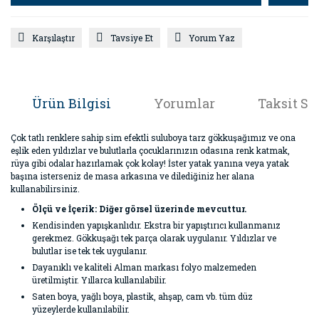
Karşılaştır
Tavsiye Et
Yorum Yaz
Ürün Bilgisi
Yorumlar
Taksit Se
Çok tatlı renklere sahip sim efektli suluboya tarz gökkuşağımız ve ona
eşlik eden yıldızlar ve bulutlarla çocuklarınızın odasına renk katmak,
rüya gibi odalar hazırlamak çok kolay! İster yatak yanına veya yatak
başına isterseniz de masa arkasına ve dilediğiniz her alana
kullanabilirsiniz.
Ölçü ve İçerik: Diğer görsel üzerinde mevcuttur.
Kendisinden yapışkanlıdır. Ekstra bir yapıştırıcı kullanmanız
gerekmez. Gökkuşağı tek parça olarak uygulanır. Yıldızlar ve
bulutlar ise tek tek uygulanır.
Dayanıklı ve kaliteli Alman markası folyo malzemeden
üretilmiştir. Yıllarca kullanılabilir.
Saten boya, yağlı boya, plastik, ahşap, cam vb. tüm düz
yüzeylerde kullanılabilir.