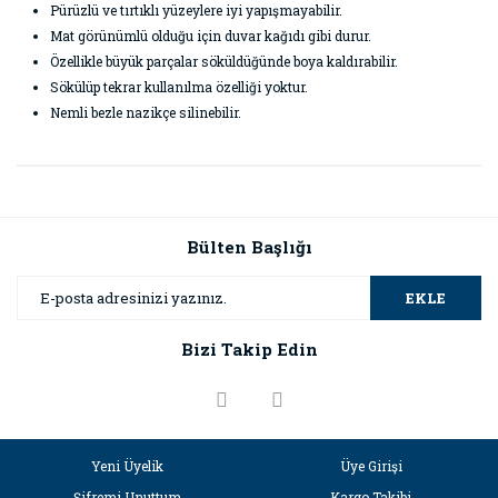
Pürüzlü ve tırtıklı yüzeylere iyi yapışmayabilir.
Mat görünümlü olduğu için duvar kağıdı gibi durur.
Özellikle büyük parçalar söküldüğünde boya kaldırabilir.
Sökülüp tekrar kullanılma özelliği yoktur.
Nemli bezle nazikçe silinebilir.
Bu ürünün fiyat bilgisi, resim, ürün açıklamalarında ve diğer
konularda yetersiz gördüğünüz noktaları öneri formunu
Bu ürüne ilk yorumu siz yapın!
kullanarak tarafımıza iletebilirsiniz.
Görüş ve önerileriniz için teşekkür ederiz.
Bülten Başlığı
Yorum Yaz
Ürün resmi kalitesiz, bozuk veya görüntülenemiyor.
EKLE
Ürün açıklamasında eksik bilgiler bulunuyor.
Bizi Takip Edin
Ürün bilgilerinde hatalar bulunuyor.
Ürün fiyatı diğer sitelerden daha pahalı.
Bu ürüne benzer farklı alternatifler olmalı.
Yeni Üyelik
Üye Girişi
Şifremi Unuttum
Kargo Takibi