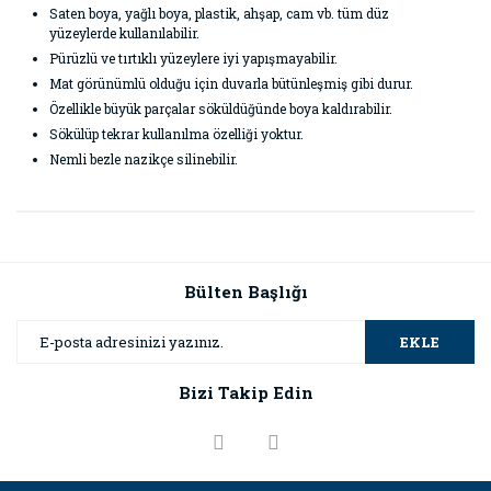
Saten boya, yağlı boya, plastik, ahşap, cam vb. tüm düz
yüzeylerde kullanılabilir.
Pürüzlü ve tırtıklı yüzeylere iyi yapışmayabilir.
Mat görünümlü olduğu için duvarla bütünleşmiş gibi durur.
Özellikle büyük parçalar söküldüğünde boya kaldırabilir.
Sökülüp tekrar kullanılma özelliği yoktur.
Nemli bezle nazikçe silinebilir.
Bu ürünün fiyat bilgisi, resim, ürün açıklamalarında ve diğer
konularda yetersiz gördüğünüz noktaları öneri formunu
Bu ürüne ilk yorumu siz yapın!
kullanarak tarafımıza iletebilirsiniz.
Görüş ve önerileriniz için teşekkür ederiz.
Bülten Başlığı
Yorum Yaz
Ürün resmi kalitesiz, bozuk veya görüntülenemiyor.
EKLE
Ürün açıklamasında eksik bilgiler bulunuyor.
Bizi Takip Edin
Ürün bilgilerinde hatalar bulunuyor.
Ürün fiyatı diğer sitelerden daha pahalı.
Bu ürüne benzer farklı alternatifler olmalı.