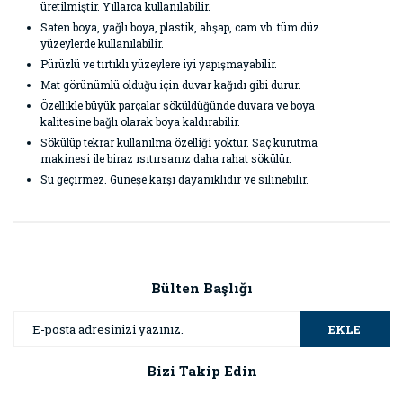
üretilmiştir. Yıllarca kullanılabilir.
Saten boya, yağlı boya, plastik, ahşap, cam vb. tüm düz
yüzeylerde kullanılabilir.
Pürüzlü ve tırtıklı yüzeylere iyi yapışmayabilir.
Mat görünümlü olduğu için duvar kağıdı gibi durur.
Özellikle büyük parçalar söküldüğünde duvara ve boya
kalitesine bağlı olarak boya kaldırabilir.
Sökülüp tekrar kullanılma özelliği yoktur. Saç kurutma
makinesi ile biraz ısıtırsanız daha rahat sökülür.
Su geçirmez. Güneşe karşı dayanıklıdır ve silinebilir.
Bu ürünün fiyat bilgisi, resim, ürün açıklamalarında ve diğer
konularda yetersiz gördüğünüz noktaları öneri formunu
Bu ürüne ilk yorumu siz yapın!
kullanarak tarafımıza iletebilirsiniz.
Görüş ve önerileriniz için teşekkür ederiz.
Bülten Başlığı
Yorum Yaz
Ürün resmi kalitesiz, bozuk veya görüntülenemiyor.
EKLE
Ürün açıklamasında eksik bilgiler bulunuyor.
Bizi Takip Edin
Ürün bilgilerinde hatalar bulunuyor.
Ürün fiyatı diğer sitelerden daha pahalı.