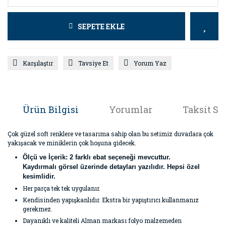
SEPETE EKLE
Karşılaştır
Tavsiye Et
Yorum Yaz
Ürün Bilgisi
Yorumlar
Taksit Se
Çok güzel soft renklere ve tasarıma sahip olan bu setimiz duvarlara çok
yakışacak ve miniklerin çok hoşuna gidecek.
Ölçü ve İçerik: 2 farklı ebat seçeneği mevcuttur.
Kaydırmalı görsel üzerinde detayları yazılıdır. Hepsi özel
kesimlidir.
Her parça tek tek uygulanır.
Kendisinden yapışkanlıdır. Ekstra bir yapıştırıcı kullanmanız
gerekmez.
Dayanıklı ve kaliteli Alman markası folyo malzemeden