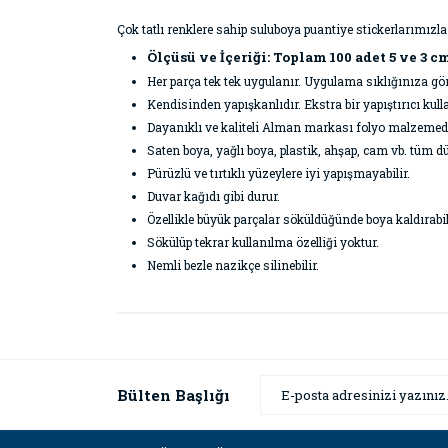
Çok tatlı renklere sahip suluboya puantiye stickerlarımızl
Ölçüsü ve İçeriği: Toplam 100 adet 5 ve 3 cm
Her parça tek tek uygulanır. Uygulama sıklığınıza g
Kendisinden yapışkanlıdır. Ekstra bir yapıştırıcı k
Dayanıklı ve kaliteli Alman markası folyo malzemeden 
Saten boya, yağlı boya, plastik, ahşap, cam vb. tüm dü
Pürüzlü ve tırtıklı yüzeylere iyi yapışmayabilir.
Duvar kağıdı gibi durur.
Özellikle büyük parçalar söküldüğünde boya kaldırabil
Sökülüp tekrar kullanılma özelliği yoktur.
Nemli bezle nazikçe silinebilir.
Bu ürünün fiyat bilgisi, resim, ürün açıklamaların
Görüş ve önerileriniz için teşekkür ederiz.
Ürün resmi kalitesiz, bozuk veya görüntülenemiyor
Bülten Başlığı
Ürün açıklamasında eksik bilgiler bulunuyor.
Ürün bilgilerinde hatalar bulunuyor.