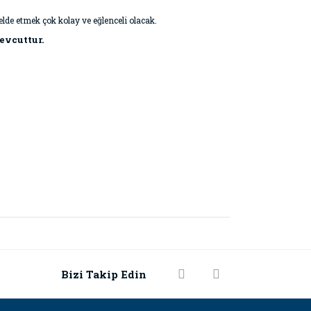
lde etmek çok kolay ve eğlenceli olacak.
mevcuttur.
rak tarafımıza iletebilirsiniz.
Bizi Takip Edin