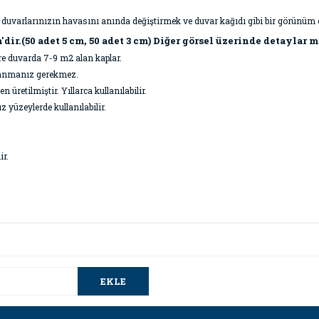
a duvarlarınızın havasını anında değiştirmek ve duvar kağıdı gibi bir görünüm e
'dir.(50 adet 5 cm, 50 adet 3 cm) Diğer görsel üzerinde detaylar 
öre duvarda 7-9 m2 alan kaplar.
ullanmanız gerekmez.
üretilmiştir. Yıllarca kullanılabilir.
z yüzeylerde kullanılabilir.
ir.
da ve diğer konularda yetersiz gördüğünüz noktaları öneri formunu kullana
Bu ürüne ilk yorumu siz yapın!
.
EKLE
Yorum Yaz