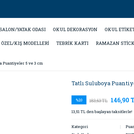
SALON/YATAK ODASI
OKUL DEKORASYON
OKUL ETİKE
 ÖZEL/KIŞ MODELLERİ
TEBRİK KARTI
RAMAZAN STİC
ya Puantiyeler 5 ve 3 cm
Tatlı Suluboya Puantiy
146,90 
%20
183,63 TL
13,51 TL den başlayan taksitlerle!
Kategori
Puan