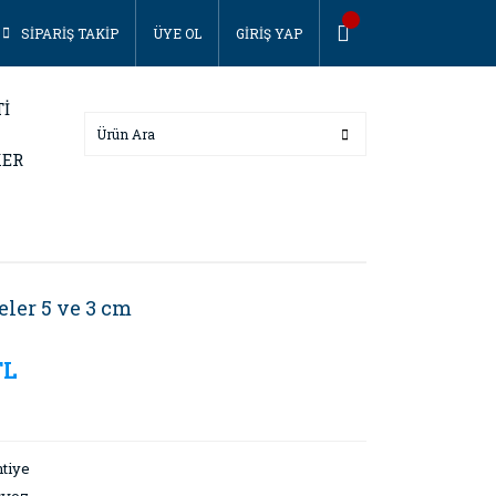
SİPARİŞ TAKİP
ÜYE OL
GİRİŞ YAP
Tİ
KER
eler 5 ve 3 cm
TL
tiye