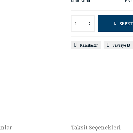
Stok Kodu
PNT
SEPET
Karşılaştır
Tavsiye Et
mlar
Taksit Seçenekleri