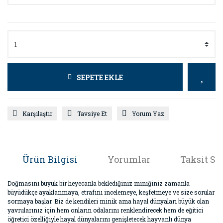
SEPETE EKLE
Karşılaştır
Tavsiye Et
Yorum Yaz
Ürün Bilgisi
Yorumlar
Taksit Se
Doğmasını büyük bir heyecanla beklediğiniz miniğiniz zamanla
büyüdükçe ayaklanmaya, etrafını incelemeye, keşfetmeye ve size sorular
sormaya başlar. Biz de kendileri minik ama hayal dünyaları büyük olan
yavrularınız için hem onların odalarını renklendirecek hem de eğitici
öğretici özelliğiyle hayal dünyalarını genişletecek hayvanlı dünya