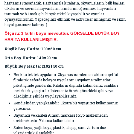
haritamızı tasarladık. Haritamızla kıtaların, okyanusların, belli başları
ülkelerin ve sevimli hayvanların isimlerini öğrenmek, hayvanları
tanımak ve bulmak gibi birçok etkinlik yapabilir ve oyunlar
oynayabilirsiniz. Yapacağınız etkinlik ve aktiviteler miniğiniz ve sizin
hayal gücünüze kalmış! :)
Ölçüsü:
3 farklı boyu mevcuttur. GÖRSELDE BÜYÜK BOY
HARİTA KULLANILMIŞTIR.
Küçük Boy Harita: 100x60 cm
Orta Boy Harita: 140x90 cm
Büyük Boy Harita: 210x140 cm
Her kıta tek tek uygulanır. Okyanus isimleri ise aktarıcı şeffaf
filmle tek seferde kolayca uygulanır. Uygulama talimatları
paket içinde gönderilir. Kıtaların dışında kalan deniz canlıları
ise tek tek yapıştırılır. İsterseniz örnek görseldeki gibi veya
dilediğiniz şekilde uygulayabilirsiniz.
Kendisinden yapışkanlıdır. Ekstra bir yapıştırıcı kullanmanız
gerekmez.
Dayanıklı ve kaliteli Alman markası folyo malzemeden
üretilmektedir. Yıllarca kullanılabilir.
Saten boya, yağlı boya, plastik, ahşap, cam vb. tüm düz
yüzeylerde kullanılabilir.