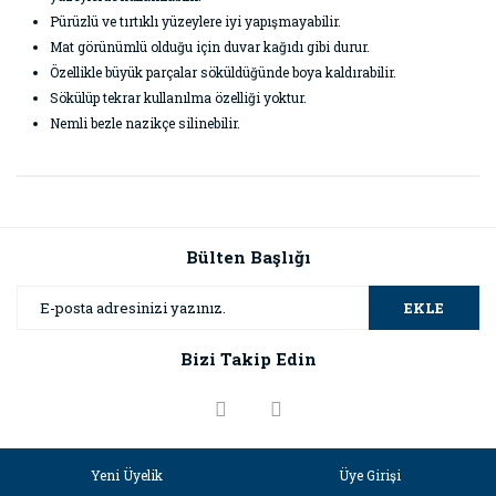
Pürüzlü ve tırtıklı yüzeylere iyi yapışmayabilir.
Mat görünümlü olduğu için duvar kağıdı gibi durur.
Özellikle büyük parçalar söküldüğünde boya kaldırabilir.
Sökülüp tekrar kullanılma özelliği yoktur.
Nemli bezle nazikçe silinebilir.
Bu ürünün fiyat bilgisi, resim, ürün açıklamalarında ve diğer
konularda yetersiz gördüğünüz noktaları öneri formunu
Bu ürüne ilk yorumu siz yapın!
kullanarak tarafımıza iletebilirsiniz.
Görüş ve önerileriniz için teşekkür ederiz.
Bülten Başlığı
Yorum Yaz
Ürün resmi kalitesiz, bozuk veya görüntülenemiyor.
EKLE
Ürün açıklamasında eksik bilgiler bulunuyor.
Bizi Takip Edin
Ürün bilgilerinde hatalar bulunuyor.
Ürün fiyatı diğer sitelerden daha pahalı.
Bu ürüne benzer farklı alternatifler olmalı.
Yeni Üyelik
Üye Girişi