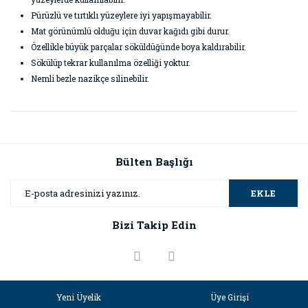
Pürüzlü ve tırtıklı yüzeylere iyi yapışmayabilir.
Mat görünümlü olduğu için duvar kağıdı gibi durur.
Özellikle büyük parçalar söküldüğünde boya kaldırabilir.
Sökülüp tekrar kullanılma özelliği yoktur.
Nemli bezle nazikçe silinebilir.
Bu ürünün fiyat bilgisi, resim, ürün açıklamalarında ve diğer
konularda yetersiz gördüğünüz noktaları öneri formunu
Bu ürüne ilk yorumu siz yapın!
kullanarak tarafımıza iletebilirsiniz.
Görüş ve önerileriniz için teşekkür ederiz.
Bülten Başlığı
Yorum Yaz
Ürün resmi kalitesiz, bozuk veya görüntülenemiyor.
EKLE
Ürün açıklamasında eksik bilgiler bulunuyor.
Bizi Takip Edin
Ürün bilgilerinde hatalar bulunuyor.
Ürün fiyatı diğer sitelerden daha pahalı.
Bu ürüne benzer farklı alternatifler olmalı.
Yeni Üyelik
Üye Girişi