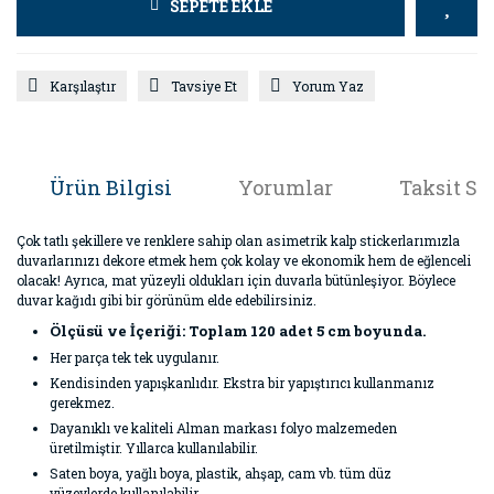
SEPETE EKLE
Karşılaştır
Tavsiye Et
Yorum Yaz
Ürün Bilgisi
Yorumlar
Taksit Se
Çok tatlı şekillere ve renklere sahip olan asimetrik kalp stickerlarımızla
duvarlarınızı dekore etmek hem çok kolay ve ekonomik hem de eğlenceli
olacak! Ayrıca, mat yüzeyli oldukları için duvarla bütünleşiyor. Böylece
duvar kağıdı gibi bir görünüm elde edebilirsiniz.
Ölçüsü ve İçeriği: Toplam 120 adet 5 cm boyunda.
Her parça tek tek uygulanır.
Kendisinden yapışkanlıdır. Ekstra bir yapıştırıcı kullanmanız
gerekmez.
Dayanıklı ve kaliteli Alman markası folyo malzemeden
üretilmiştir. Yıllarca kullanılabilir.
Saten boya, yağlı boya, plastik, ahşap, cam vb. tüm düz
yüzeylerde kullanılabilir.