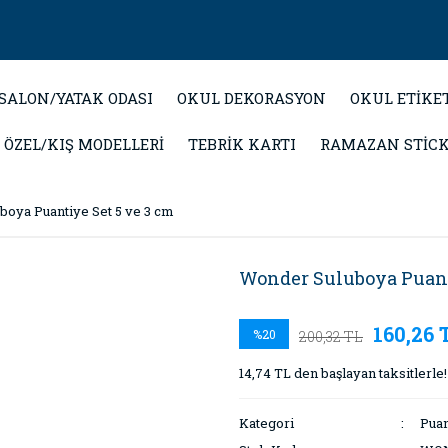
SALON/YATAK ODASI
OKUL DEKORASYON
OKUL ETİKE
 ÖZEL/KIŞ MODELLERİ
TEBRİK KARTI
RAMAZAN STİC
oya Puantiye Set 5 ve 3 cm
Wonder Suluboya Puant
160,26 
%20
200,32 TL
14,74 TL den başlayan taksitlerle!
Kategori
Puan