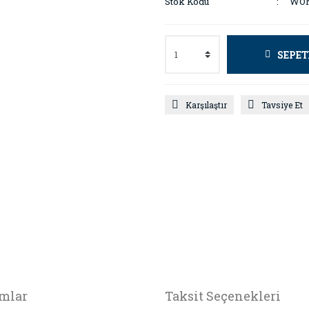
Stok Kodu
WO
SEPET
Karşılaştır
Tavsiye Et
mlar
Taksit Seçenekleri