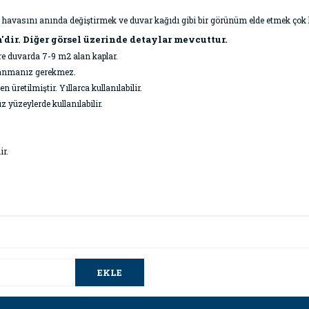
 havasını anında değiştirmek ve duvar kağıdı gibi bir görünüm elde etmek çok 
m'dir. Diğer görsel üzerinde detaylar mevcuttur.
öre duvarda 7-9 m2 alan kaplar.
ullanmanız gerekmez.
üretilmiştir. Yıllarca kullanılabilir.
z yüzeylerde kullanılabilir.
ir.
da ve diğer konularda yetersiz gördüğünüz noktaları öneri formunu kullana
Bu ürüne ilk yorumu siz yapın!
.
EKLE
Yorum Yaz