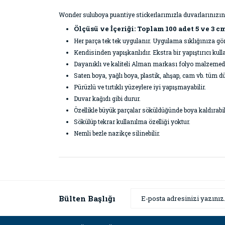
Wonder suluboya puantiye stickerlarımızla duvarlarınızın
Ölçüsü ve İçeriği: Toplam 100 adet 5 ve 3 c
Her parça tek tek uygulanır. Uygulama sıklığınıza g
Kendisinden yapışkanlıdır. Ekstra bir yapıştırıcı k
Dayanıklı ve kaliteli Alman markası folyo malzemeden 
Saten boya, yağlı boya, plastik, ahşap, cam vb. tüm dü
Pürüzlü ve tırtıklı yüzeylere iyi yapışmayabilir.
Duvar kağıdı gibi durur.
Özellikle büyük parçalar söküldüğünde boya kaldırabil
Sökülüp tekrar kullanılma özelliği yoktur.
Nemli bezle nazikçe silinebilir.
Bu ürünün fiyat bilgisi, resim, ürün açıklamaların
Görüş ve önerileriniz için teşekkür ederiz.
Ürün resmi kalitesiz, bozuk veya görüntülenemiyor
Bülten Başlığı
Ürün açıklamasında eksik bilgiler bulunuyor.
Ürün bilgilerinde hatalar bulunuyor.