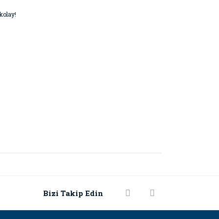
kolay!
rak tarafımıza iletebilirsiniz.
Bizi Takip Edin