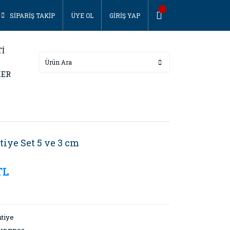
SİPARİŞ TAKİP
ÜYE OL
GİRİŞ YAP
Tİ
KER
iye Set 5 ve 3 cm
TL
tiye